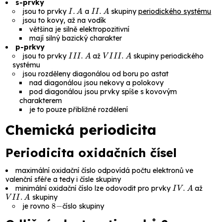
s-prvky
I
.
A
I
I
.
A
jsou to prvky
a
skupiny
periodického systému
jsou to kovy, až na vodík
většina je silně elektropozitivní
mají silný bazický charakter
p-prkvy
I
I
I
.
A
V
I
I
I
.
A
jsou to prvky
až
skupiny periodického
systému
jsou rozděleny diagonálou od
boru
po
astat
nad diagonálou jsou nekovy a polokovy
pod diagonálou jsou prvky spíše s kovovým
charakterem
je to pouze přibližné rozdělení
Chemická periodicita
Periodicita oxidačních čísel
maximální oxidační číslo odpovídá počtu elektronů ve
valenční sféře a tedy i čísle skupiny
I
V
.
A
minimální oxidační číslo lze odovodit pro prvky
až
V
I
I
.
A
skupiny
8
−
je rovno
číslo skupiny