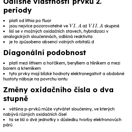
Odlišné vlastnosti prvků 2.
periody
platí od
lithia
po
fluor
V
I
.
A
V
I
I
.
A
jsou nejvíce pozorovatelné ve
až
skupině
liší se v možných oxidačních stavech, hybridizaci v
analogických sloučeninách, odlišná reaktivita
je to způsobeno absencí volných orbitalů d
Diagonální podobnost
platí mezi
lithiem
a
hořčíkem
,
berylliem
a
hliníkem
a mezi
borem
a
křemíkem
tyto prvky mají blízké hodnoty elektronegativit a obdobné
hustoty náboje na povrchu iontu
Změny oxidačního čísla o dva
stupně
většina p-prvků může vytvářet sloučeniny, ve kterých
nabývá různých oxidačních čísel
ta se liší o dvě jednotky v důsledku tvorby elektronovůch
párů