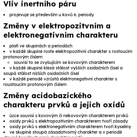
Vliv inertního páru
projevuje se především u kovů 6. periody
Změny v elektropozitvním a
elektronegativním charakteru
platí ve skupinách a periodách
v každé skupině roste elektropozitivní charakter s rostoucím
protonovým číslem
souvisí to se zvyšujícím se kovovým charakterem
v každé skupině klesá stálost vyšších oxidačních čísel a
soupá stálost nižších oxidačních čísel
v každé periodě vzrůstá elektronegativní charakter s
roustoucím protonovým číslem
Změny acidobazického
charakteru prvků a jejich oxidů
úzce souvisí s kovovým či nekovovým charakterem prvků
oxidy prvků s elektropozitivním charakterem tvoří zásady
oxidy prvků s elektronegativním charakterem tvoří kyseliny
ve skupině stoupá zásadotvorný charakter a v periodě