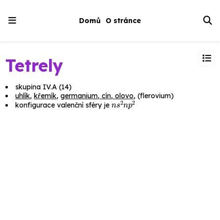
Domů
O stránce
Tetrely
skupina IV.A (14)
uhlík
,
křemík
,
germanium, cín, olovo
, (flerovium)
n
s
2
n
p
2
konfigurace valenční sféry je