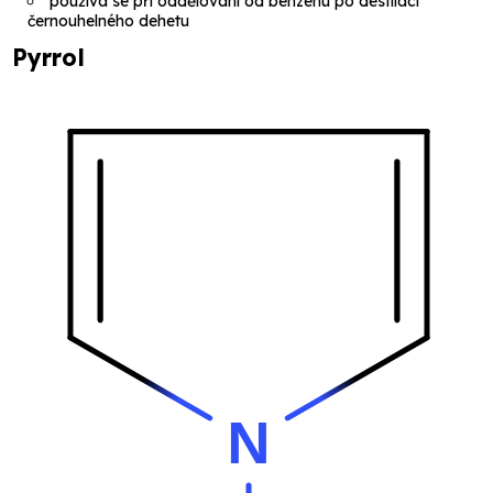
používá se při oddělování od benzenu po destilaci
černouhelného dehetu
Pyrrol