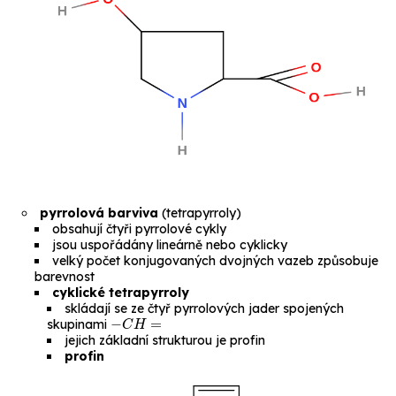
pyrrolová barviva
(
tetrapyrroly
)
obsahují čtyři pyrrolové cykly
jsou uspořádány lineárně nebo cyklicky
velký počet konjugovaných dvojných vazeb způsobuje
barevnost
cyklické tetrapyrroly
skládají se ze čtyř pyrrolových jader spojených
−
C
H
=
skupinami
jejich základní strukturou je
profin
profin