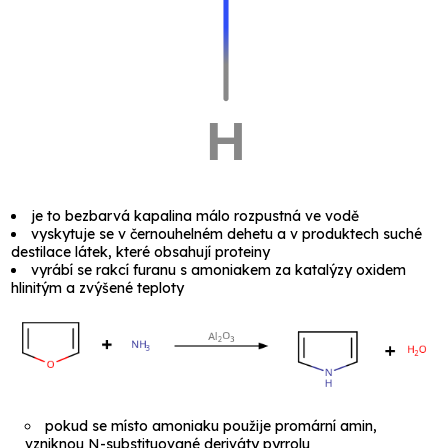
je to bezbarvá kapalina málo rozpustná ve vodě
vyskytuje se v černouhelném dehetu a v produktech suché
destilace látek, které obsahují proteiny
vyrábí se rakcí furanu s amoniakem za katalýzy
oxidem
hlinitým
a zvýšené teploty
pokud se místo amoniaku použije promární amin,
vzniknou N-substituované deriváty pyrrolu