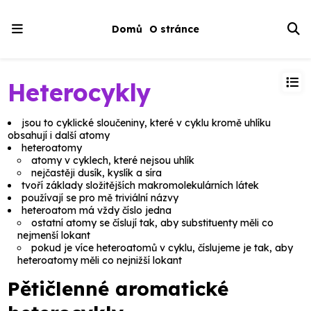
Domů
O stránce
Heterocykly
jsou to cyklické sloučeniny, které v cyklu kromě uhlíku
obsahují i další atomy
heteroatomy
atomy v cyklech, které nejsou uhlík
nejčastěji dusík, kyslík a síra
tvoří základy složitějších makromolekulárních látek
používají se pro mě triviální názvy
heteroatom má vždy číslo jedna
ostatní atomy se číslují tak, aby substituenty měli co
nejmenší lokant
pokud je více heteroatomů v cyklu, číslujeme je tak, aby
heteroatomy měli co nejnižší lokant
Pětičlenné aromatické