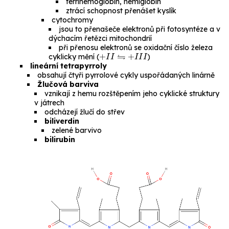
ferrihemoglobin, hemiglobin
ztrácí schopnost přenášet kyslík
cytochromy
jsou to přenašeče elektronů při fotosyntéze a v
dýchacím řetězci mitochondrií
při přenosu elektronů se oxidační číslo železa
+
I
I
⇋
+
I
I
I
cyklicky mění (
)
lineární tetrapyrroly
obsahují čtyři pyrrolové cykly uspořádaných linárně
Žlučová barviva
vznikají z hemu rozštěpením jeho cyklické struktury
v játrech
odcházejí žlučí do střev
biliverdin
zelené barvivo
bilirubin