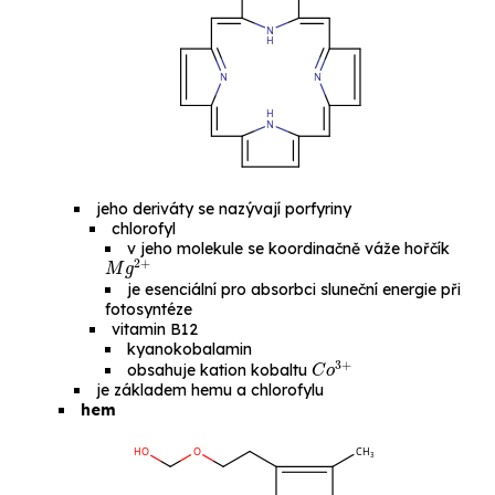
jeho deriváty se nazývají
porfyriny
chlorofyl
v jeho molekule se koordinačně váže hořčík
M
g
2
+
je esenciální pro absorbci sluneční energie při
fotosyntéze
vitamin B12
kyanokobalamin
C
o
3
+
obsahuje kation kobaltu
je základem
hemu
a
chlorofylu
hem