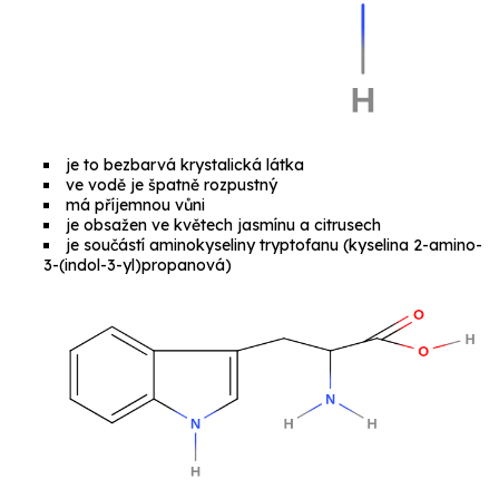
je to bezbarvá krystalická látka
ve vodě je špatně rozpustný
má příjemnou vůni
je obsažen ve květech jasmínu a citrusech
je součástí aminokyseliny
tryptofanu
(
kyselina 2-amino-
3-(indol-3-yl)propanová
)