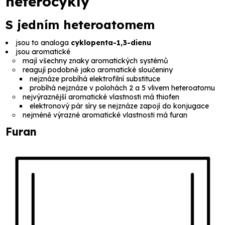
heterocykly
S jedním heteroatomem
jsou to analoga
cyklopenta-1,3-dienu
jsou aromatické
mají všechny znaky aromatických systémů
reagují podobně jako aromatické sloučeniny
nejznáze probíhá elektrofilní substituce
probíhá nejznáze v polohách 2 a 5 vlivem heteroatomu
nejvýraznější aromatické vlastnosti má thiofen
elektronový pár síry se nejznáze zapojí do konjugace
nejméně výrazné aromatické vlastnosti má furan
Furan