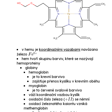
v hemu je
koordinačními vazabami
navázano
F
e
2
+
železo
hem tvoří skupinu barviv, které se nazývají
hemoproteiny
globiny
hemoglobin
je to krevní barvivo
zajišťuje přenos kyslíku v krevním oběhu
myoglobin
je to červené svalové barvivo
váží koordinační vazbou kyslík
+
I
I
oxidační číslo železa (
) se němní
oxidací železnatého kaiontu vzniká
methemglobin