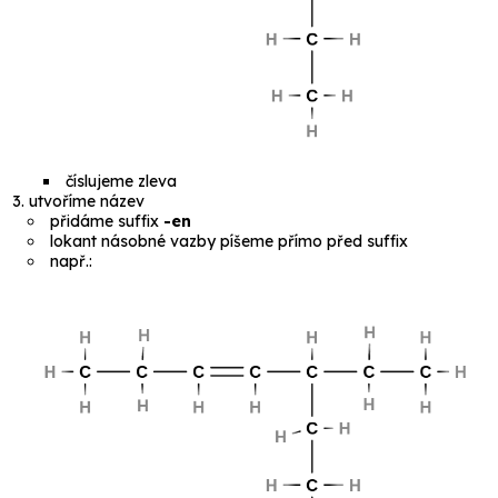
číslujeme zleva
utvoříme název
přidáme suffix
-en
lokant násobné vazby píšeme přímo před suffix
např.: