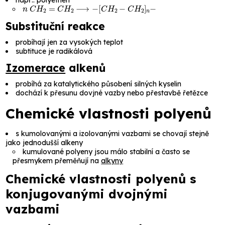
n
C
H
2
=
C
H
2
⟶
−
[
C
H
2
−
C
H
2
]
n
−
Substituční reakce
probíhají jen za vysokých teplot
subtituce je radikálová
Izomerace
alkenů
probíhá za katalytického působení silných kyselin
dochází k přesunu dovjné vazby nebo přestavbě řetězce
Chemické vlastnosti polyenů
s kumolovanými a izolovanými vazbami se chovají stejně
jako jednodušší alkeny
kumulované polyeny jsou málo stabilní a často se
přesmykem přeměňují na
alkyny
Chemické vlastnosti polyenů s
konjugovanými dvojnými
vazbami
π