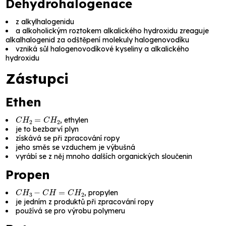
Dehydrohalogenace
z alkylhalogenidu
a alkoholickým roztokem alkalického hydroxidu zreaguje
alkalhalogenid za odštěpení molekuly halogenovodíku
vzniká sůl halogenovodíkové kyseliny a alkalického
hydroxidu
Zástupci
Ethen
C
H
2
=
C
H
2
,
ethylen
je to bezbarví plyn
získává se při zpracování ropy
jeho směs se vzduchem je výbušná
vyrábí se z něj mnoho dalších organických sloučenin
Propen
C
H
3
−
C
H
=
C
H
2
,
propylen
je jedním z produktů při zpracování ropy
používá se pro výrobu polymeru