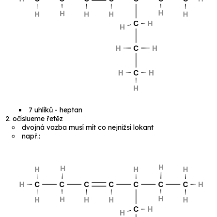
7 uhlíků - heptan
očíslueme řetěz
dvojná vazba musí mít co nejnižsí lokant
např.: