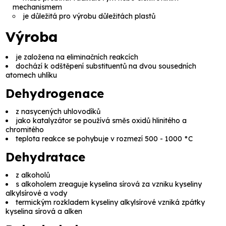
mechanismem
je důležitá pro výrobu důležitách plastů
Výroba
je založena na eliminačních reakcích
dochází k odštěpení substituentů na dvou sousedních
atomech uhlíku
Dehydrogenace
z nasycených uhlovodíků
jako katalyzátor se používá směs
oxidů hlinitého
a
chromitého
teplota reakce se pohybuje v rozmezí 500 - 1000 °C
Dehydratace
z alkoholů
s alkoholem zreaguje
kyselina sírová
za vzniku
kyseliny
alkylsírové
a vody
termickým rozkladem
kyseliny alkylsírové
vzniká zpátky
kyselina sírová
a alken