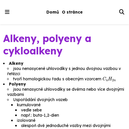
Domů
O stránce
Alkeny, polyeny a
cykloalkeny
Alkeny
jsou nenasycené uhlovodíky s jednou dvojnou vazbou v
řetězci
C
n
H
2
n
tvoří homologickou řadu s obecným vzorcem
Polyeny
jsou nenasycné uhlovodíky se dvěma nebo více dvojnými
vazbami
Uspořádání dvojných vazeb
kumulované
vedle sebe
např.:
buta-1,2-dien
izolované
alespoň dvě jednoduché vazby mezi dvojnými