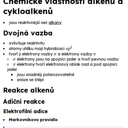
Chemické vlastnosti alkenů a
cykloalkenů
jsou reaktivnější než
alkany
Dvojná vazba
ovlivňuje reaktivitu
s
p
2
atomy uhlíku mají hybridizaci
σ
π
tvoří ji elektrony vazby
a elektrony vazby
σ
elektrony jsou na spojnici jader a tvoří pevnou vazbu
π
elektrony tvoří elektronový oblak nad a pod spojnici
jader
jsou snadněji polarozovatelné
snáze se štěpí
Reakce alkenů
Adiční reakce
Elektrofilní adice
Markovnikovo pravidlo