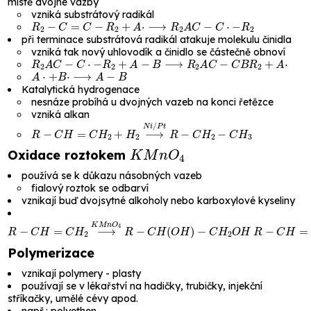
místě dvojné vazby
vzniká substrátový radikál
R
2
−
C
=
C
−
R
2
+
A
⋅
⟶
R
2
A
C
−
C
⋅
−
R
2
při terminace substrátová radikál atakuje molekulu činidla
vzniká tak nový uhlovodík a činidlo se částečně obnoví
R
2
A
C
−
C
⋅
−
R
2
+
A
−
B
⟶
R
2
A
C
−
C
B
R
2
+
A
⋅
A
⋅
+
B
⋅
⟶
A
−
B
Katalytická hydrogenace
nesnáze probíhá u dvojných vazeb na konci řetězce
vzniká alkan
R
−
C
H
=
C
H
2
+
H
2
⟶
N
i
/
P
t
R
−
C
H
2
−
C
H
3
K
M
n
O
4
Oxidace roztokem
používá se k důkazu násobných vazeb
fialový roztok se odbarví
vznikají buď dvojsytné alkoholy nebo karboxylové kyseliny
R
−
C
H
=
C
H
2
⟶
K
M
n
O
4
R
−
C
H
(
O
H
)
−
C
H
2
O
H
R
−
C
H
=
C
H
2
Polymerizace
vznikají polymery - plasty
používají se v lékařství na hadičky, trubičky, injekční
stříkačky, umělé cévy apod.
např.:
polyethen