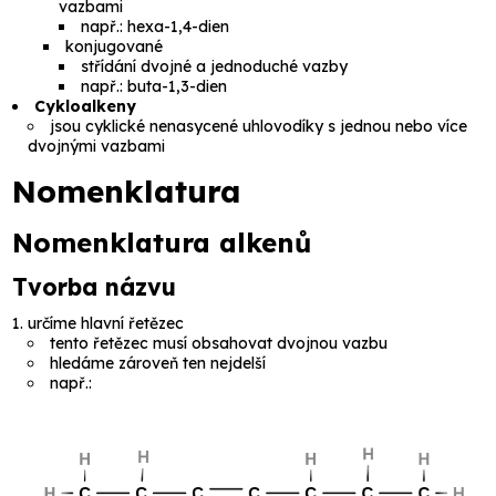
vazbami
např.:
hexa-1,4-dien
konjugované
střídání dvojné a jednoduché vazby
např.:
buta-1,3-dien
Cykloalkeny
jsou cyklické nenasycené uhlovodíky s jednou nebo více
dvojnými vazbami
Nomenklatura
Nomenklatura alkenů
Tvorba názvu
určíme hlavní řetězec
tento řetězec musí obsahovat dvojnou vazbu
hledáme zároveň ten nejdelší
např.: