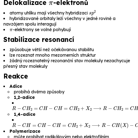
Delokalizace
-elektronů
s
p
2
atomy uhlíku mají všechny hybridizaci
hybridizované orbitaly leží všechny v jedné rovině a
navzájem spolu interagují
π
-elektrony se volně pohybují
Stabilizace resonancí
způsobuje větší než očekávanou stabilitu
lze rozeznat mnoho mezomerních struktur
žádný rozeznatelný rezonanční stav molekuly nezachycuje
přesný stav molekuly
Reakce
Adice
probíhá dvěma způsoby
1,2-adice
R
−
C
H
2
=
C
H
−
C
H
=
C
H
2
+
X
2
⟶
R
−
C
H
2
=
C
H
−
C
H
(
X
)
−
C
H
1,4-adice
R
−
C
H
=
C
H
−
C
H
=
C
H
2
+
X
2
⟶
R
−
C
H
(
X
)
−
C
H
=
C
H
−
C
H
2
(
Polymerizace
může probíhat radikálovým nebo elektrofilním