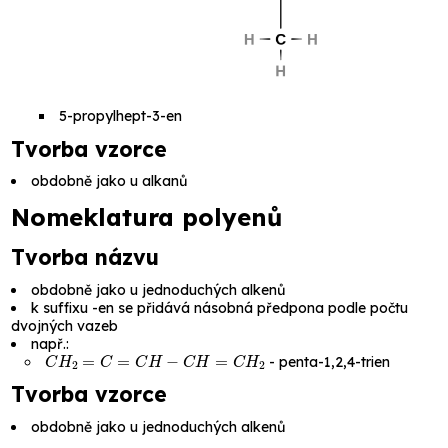
5-propylhept-3-en
Tvorba vzorce
obdobně jako u alkanů
Nomeklatura polyenů
Tvorba názvu
obdobně jako u jednoduchých alkenů
k suffixu
-en
se přidává násobná předpona podle počtu
dvojných vazeb
např.:
C
H
2
=
C
=
C
H
−
C
H
=
C
H
2
-
penta-1,2,4-trien
Tvorba vzorce
obdobně jako u jednoduchých alkenů