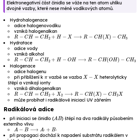
Elektronegativní část činidla se váže na ten atom uhlíku
dvojné vazby, které nese méně vodíkových atomů.
Hydrohalogenace
adice halogenovodíku
vzniká halogenalkan
R
−
C
H
=
C
H
2
+
H
−
X
⟶
R
−
C
H
(
X
)
−
C
H
3
Hydratace
adice vody
vzniká alkohol
R
−
C
H
=
C
H
2
+
H
−
O
H
⟶
R
−
C
H
(
O
H
)
−
C
H
3
Halogenace
adice halogenu
π
X
−
X
při přiblížení k
vazbě se vazba
heterolyticky
štěpí a vznikají ionty
vzniká dihalogenalkan
R
−
C
H
=
C
H
2
+
X
2
⟶
R
−
C
H
(
X
)
−
C
H
2
X
může probíhat i radikálově iniciací UV zářením
Radikálová adice
A
B
při iniciaci se činidlo (
) štěpí na dva radikály působením
externího vlivu
A
−
B
⟶
A
⋅
+
B
⋅
při propagaci dochází k napadení substrátu radikálem v