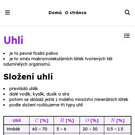
Domů
O stránce
Uhlí
je to pevné fosilní palivo
je to směs makromolekulárních látek tvořených těli
odumřelých organismů
Složení uhlí
převládá uhlík
dalé vodík, kyslík, dusík a síra
potom se skládá ještě z malého množství minerálních látek
podle složení rozlišujeme tři typy uhlí
C
H
O
N
Uhlí
[%]
[%]
[%]
[%]
Hnědé
60 – 70
5 – 6
20 – 30
0.5 – 1.5