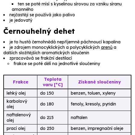
ten se poté mísí s
kyselinou sírovou
za vzniku
síranu
amonného
nejčastěji se používá jako palivo
je jedovatý
Černouhelný dehet
je to hustá černohnědá nepříjemně páchnoucí kapalina
je zdrojem monocyklických a polycyklických
arenů
a
dalších složitějších aromatických sloučenin
zpracovává se
frakční destilací
frakce se poté dělí na jednotlivé sloučeniny
Teplota
Frakce
Získané sloučeniny
varu [°C]
lehký olej
do 150
benzen, toluen, xyleny
karbolový
do 180
fenoly, kresoly, pyridin
olej
naftalenový
do 215
naftalen
olej
prací olej
do 250
benzen, impregnační oleje