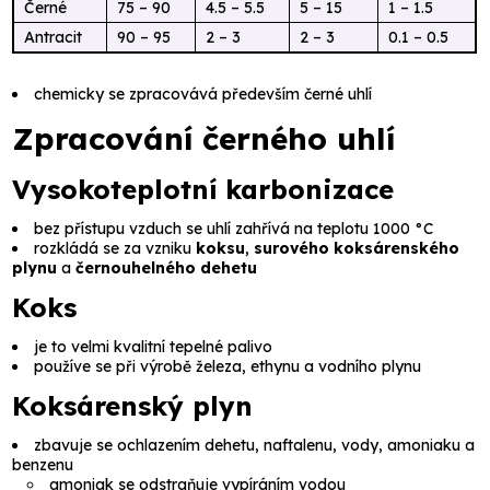
Černé
75 – 90
4.5 – 5.5
5 – 15
1 – 1.5
Antracit
90 – 95
2 – 3
2 – 3
0.1 – 0.5
chemicky se zpracovává především černé uhlí
Zpracování černého uhlí
Vysokoteplotní karbonizace
bez přístupu vzduch se uhlí zahřívá na teplotu 1000 °C
rozkládá se za vzniku
koksu
,
surového koksárenského
plynu
a
černouhelného dehetu
Koks
je to velmi kvalitní tepelné palivo
používe se při výrobě železa, ethynu a vodního plynu
Koksárenský plyn
zbavuje se ochlazením dehetu, naftalenu, vody, amoniaku a
benzenu
amoniak se odstraňuje vypíráním vodou