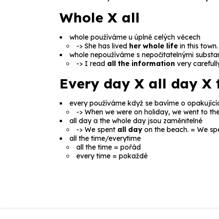
Whole
X
all
whole
používáme u úplně celých věcech
->
She has lived
her whole life
in this town.
whole
nepoužíváme s nepočitatelnými substa
->
I read
all the information
very carefully
Every day
X
all day
X
every
používáme když se bavíme o opakujícíc
->
When we were on holiday, we went to th
all day
a
the whole day
jsou zaměnitelné
->
We spent
all day
on the beach.
=
We sp
all the time/everytime
all the time
= pořád
every time
= pokaždé