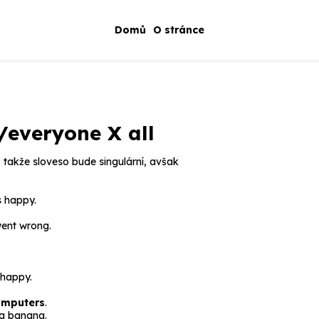
Domů
O stránce
/everyone
X
all
 takže sloveso bude singulární, avšak
 happy.
ent wrong.
 happy.
omputers
.
 a banana.