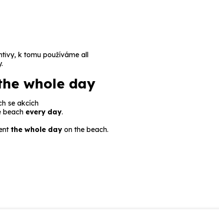
ntivy, k tomu používáme
all
.
the whole day
h se akcích
e beach
every day
.
ent
the whole day
on the beach.