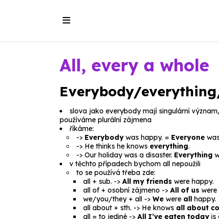
All, every a whole
Everybody/everything
slova jako
everybody
mají singulární význam,
používáme plurální zájmena
říkáme:
->
Everybody
was happy.
=
Everyone
was
->
He thinks he knows
everything
.
->
Our holiday was a disaster.
Everything
w
v těchto případech bychom
all
nepoužili
to se používá třeba zde:
all
+ sub. ->
All my friends
were happy.
all of
+ osobní zájmeno ->
All of us
were
we/you/they
+
all
->
We
were
all
happy.
all about
+ sth. ->
He knows
all about c
all
= to jediné ->
All I’ve eaten today
is