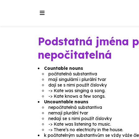
Podstatná jména p
nepočitatelná
Countable nouns
počitatelná substantiva
mají singulární i plurální tvar
dají se s nimi použít číslovky
->
Kate was singing a song.
->
Kate knows a few songs.
Uncountable nouns
nepočitatelná substantiva
nemají plurální tvar
nedají se s nimi použít číslovky
->
Kate was listening to music.
->
There’s no electricity in the house.
k počitatelným substantivům se vždy váže čl