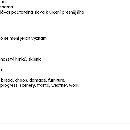
ama
ýt sama
vat počitatelná slova k určení přesnějšího
to se mění jejich význam
.
nožství hrnků, sklenic
se.
bread, chaos, damage, furniture,
progress, scenery, traffic, weather, work