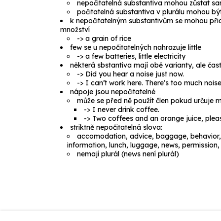
nepočitatelná substantiva mohou zůstat s
počitatelná substantiva v plurálu mohou b
k nepočitatelným substantivům se mohou přidá
množství
->
a grain of rice
few
se u nepočitatelných nahrazuje
little
->
a few batteries, little electricity
některá sbstantiva mají obě varianty, ale čas
->
Did you hear a noise just now.
->
I can’t work here. There’s too much noise
nápoje jsou nepočitatelné
může se před ně použít člen pokud určuje m
->
I never drink coffee.
->
Two coffees and an orange juice, plea
striktně nepočitatelná slova:
accomodation, advice, baggage, behavior, 
information, lunch, luggage, news, permission, 
nemají plurál (
news
není plurál)