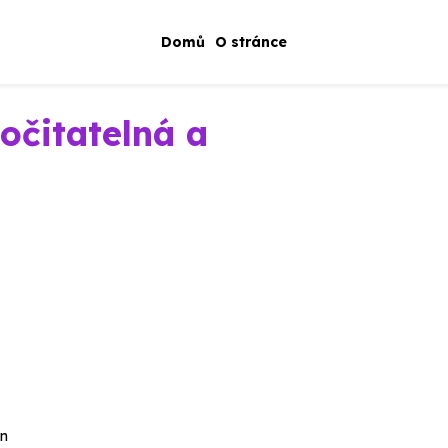
Domů
O stránce
očitatelná a
en