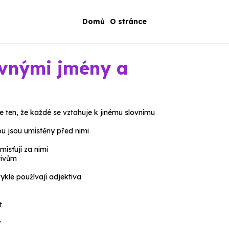
Domů
O stránce
avnými jmény a
je ten, že každé se vztahuje k jinému slovnímu
ou jsou umístěny před nimi
mísťují za nimi
tivům
vykle používají adjektiva
t
y