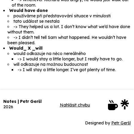
of the room.
Would have done
používáme při představování situace v minulosti
tato událost se nestala
->
They helped us a lot. I don’t know what we’d have done
without them.
->
I didn’t tell tell Sam what happened. He wouldn’t have
been pleased.
Would_ X _will
would
odkazuje na něco nereálného
->
I would stay a little longer, but I really have to go.
will
odkazuje na možnou budoucnost
->
I will stay a little longer. I’ve got plenty of time.
Notes | Petr Geršl
Nahlásit chybu
2026
Designed by
Petr Geršl