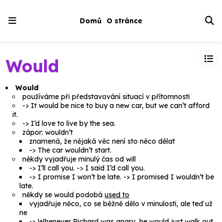
Domů
O stránce
Would
Would
používáme při představování situací v přítomnosti
->
It would be nice to buy a new car, but we can’t afford
it.
->
I’d love to live by the sea.
zápor:
wouldn’t
znamená, že nějaká věc není sto něco dělat
->
The car wouldn’t start.
někdy vyjadřuje minulý čas od will
->
I’ll call you.
->
I said I’d call you.
->
I promise I won’t be late.
->
I promised I wouldn’t be
late.
někdy se
would
podobá
used to
vyjadřuje něco, co se běžně dělo v minulosti, ale teď už
ne
->
Whenever Richard was angry, he would just walk out