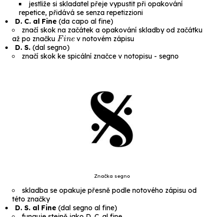
jestliže si skladatel přeje vypustit při opakování
repetice, přidává se
senza repetizzioni
D. C. al Fine
(
da capo al fine
)
značí skok na začátek a opakování skladby od začátku
Fine
až po značku
v notovém zápisu
D. S.
(
dal segno
)
značí skok ke spicální značce v notopisu -
segno
Značka segno
skladba se opakuje přesně podle notového zápisu od
této značky
D. S. al Fine
(
dal segno al fine
)
funguje stejně jako D. C. al fine