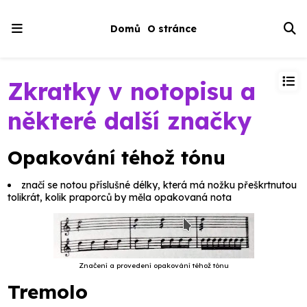
Domů
O stránce
Zkratky v notopisu a
některé další značky
Opakování téhož tónu
značí se notou příslušné délky, která má nožku přeškrtnutou
tolikrát, kolik praporců by měla opakovaná nota
Značení a provedení opakování téhož tónu
Tremolo