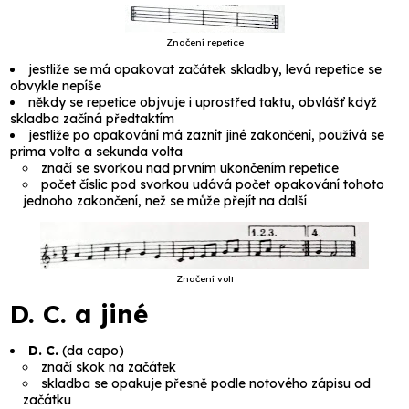
Značení repetice
jestliže se má opakovat začátek skladby, levá repetice se
obvykle nepíše
někdy se repetice objvuje i uprostřed taktu, obvlášť když
skladba začíná předtaktím
jestliže po opakování má zaznít jiné zakončení, používá se
prima volta
a
sekunda volta
značí se svorkou nad prvním ukončením repetice
počet číslic pod svorkou udává počet opakování tohoto
jednoho zakončení, než se může přejít na další
Značení volt
D. C. a jiné
D. C.
(
da capo
)
značí skok na začátek
skladba se opakuje přesně podle notového zápisu od
začátku