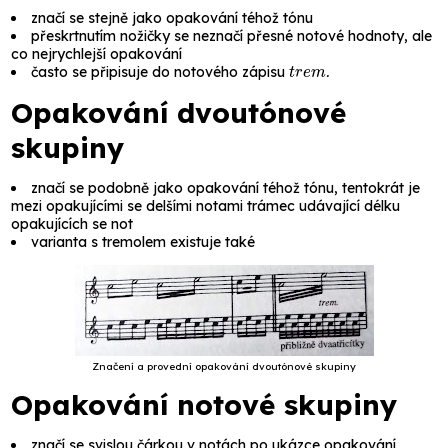
značí se stejně jako opakování téhož tónu
přeskrtnutím nožičky se neznačí přesné notové hodnoty, ale
co nejrychlejší opakování
trem.
často se připisuje do notového zápisu
Opakování dvoutónové
skupiny
značí se podobně jako opakování téhož tónu, tentokrát je
mezi opakujícími se delšími notami trámec udávající délku
opakujících se not
varianta s tremolem existuje také
Značení a provední opakování dvoutónové skupiny
Opakování notové skupiny
značí se svislou čárkou v notách po ukázce opakování