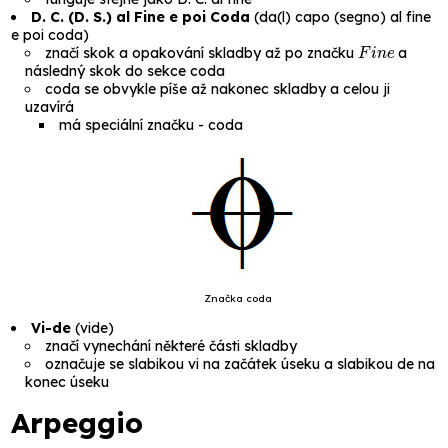
D. C. (D. S.) al Fine e poi Coda
(
da(l) capo (segno) al fine
e poi coda
)
Fine
značí skok a opakování skladby až po značku
a
následný skok do sekce
coda
coda se obvykle píše až nakonec skladby a celou ji
uzavírá
má speciální značku -
coda
Značka coda
Vi-de
(
vide
)
značí vynechání některé části skladby
označuje se slabikou
vi
na začátek úseku a slabikou
de
na
konec úseku
Arpeggio