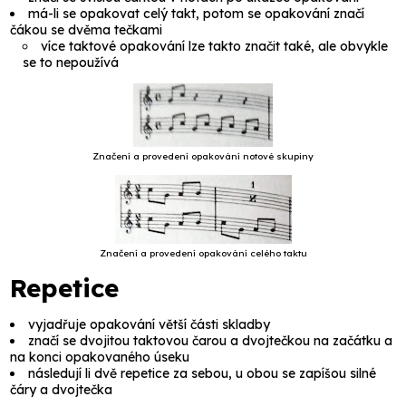
má-li se opakovat celý takt, potom se opakování značí
čákou se dvěma tečkami
více taktové opakování lze takto značit také, ale obvykle
se to nepoužívá
Značení a provedení opakování notové skupiny
Značení a provedení opakování celého taktu
Repetice
vyjadřuje opakování větší části skladby
značí se dvojitou taktovou čarou a dvojtečkou na začátku a
na konci opakovaného úseku
následují li dvě repetice za sebou, u obou se zapíšou silné
čáry a dvojtečka