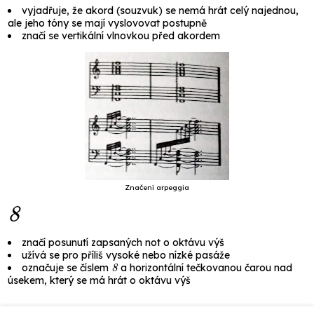
vyjadřuje, že akord (souzvuk) se nemá hrát celý najednou,
ale jeho tóny se mají vyslovovat postupně
značí se vertikální vlnovkou před akordem
Značení arpeggia
8
značí posunutí zapsaných not o oktávu výš
užívá se pro příliš vysoké nebo nízké pasáže
8
označuje se číslem
a horizontální tečkovanou čarou nad
úsekem, který se má hrát o oktávu výš