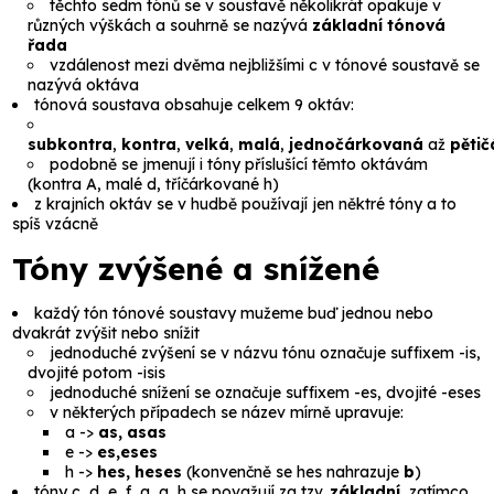
těchto sedm tónů se v soustavě několikrát opakuje v
různých výškách a souhrně se nazývá
základní tónová
řada
vzdálenost mezi dvěma nejbližšími
c
v tónové soustavě se
nazývá
oktáva
tónová soustava obsahuje celkem 9 oktáv:
subkontra
,
kontra
,
velká
,
malá
,
jednočárkovaná
až
pěti
podobně se jmenují i tóny příslušící těmto oktávám
(
kontra A, malé d, tříčárkované h
)
z krajních oktáv se v hudbě používají jen něktré tóny a to
spíš vzácně
Tóny zvýšené a snížené
každý tón tónové soustavy mužeme buď jednou nebo
dvakrát zvýšit nebo snížit
jednoduché zvýšení se v názvu tónu označuje suffixem
-is
,
dvojité potom
-isis
jednoduché snížení se označuje suffixem
-es
, dvojité
-eses
v některých případech se název mírně upravuje:
a
->
as, asas
e
->
es,eses
h
->
hes, heses
(konvenčně se
hes
nahrazuje
b
)
tóny
c, d, e, f, g, a, h
se považují za tzv.
základní
, zatímco