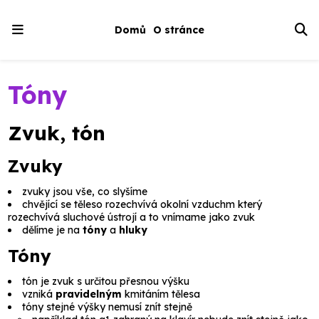
Domů
O stránce
Tóny
Zvuk, tón
Zvuky
zvuky jsou vše, co slyšíme
chvějící se těleso rozechvívá okolní vzduchm který
rozechvívá sluchové ústrojí a to vnímame jako zvuk
dělíme je na
tóny
a
hluky
Tóny
tón je zvuk s určitou přesnou výšku
vzniká
pravidelným
kmitáním tělesa
tóny stejné výšky nemusí znít stejně