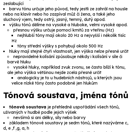
zeslabující
barvu tónu určuje jeho původ, tedy jestli ze zahrál na housle
nebo na klavír nebo ho zazpíval můž či žena, a také jeho
sluchový vjem, tedy ostrý, jasný, temný, dutý apod.
výšku tónů dělíme na vysoké a hluboke, velmi vysoké apod.
přesnou výšku určuje pomocí kmitů za vteřinu (Hz)
nejhlubší tóny mají okolo 20 Hz a nejvyšší i několik tisíc
Hz
tóny střední výšky s pohybují okolo 500 Hz
hluky mají stejné čtyři vlastnosit, jen výška nelze přesně určit
nepravidelné kolísání způsobuje někdy i kolísání v síle či
barvě hluku
vysoké hluky, například zvuk zvonu, se často blíží k tónu,
ale jeho výška většinou nejde zcela přesně určit
analogicky je to u hudebních nástrojů, u kterých jsou
velice nízké tóny často podobné jen hlukům
Tónová soustava, jména tónů
tónová soustava
je přehledně uspořádání všech tónů,
uživaných v hudbě podle jejich výšek
nevšímá si ani délky, síly nebo barvy
základem tónové soustavy je sedm tónů, které nazýváme
c,
d, e ,f ,g, a, h