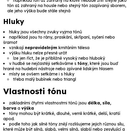
například tón a1 zahraný na klavír nebude znít stejně jako
tón a1 zahraný na housle nebo stejný tón zazpívaný sborem,
ale jeho výška bude stále stejná
Hluky
hluky jsou všechny zvuky vyjma tónů
například jsou to rány, praskání, skřípaní, syčení nebo
šramot
vznikají
nepravidelným
kmitáním tělesa
výšku hluku nelze přesně určit
lze jen říct, že je přibližně vysoký nebo hluboký
v hudbě se nejčastěji setkáváme s
tóny
, které jsou buď
hrané na hudební nástroje nebo zpívané lidským hlasem
místy se ovšem setkáme i s hluky
třeba malý bubínek nebo triangl
Vlastnosti tónu
zakladními čtyřmi vlastnostmi tónů jsou
délka, síla,
barva
a
výška
tóny mohou být krátké, dlouhé, vemli krátké, delší, kratší
apod.
podle toho jak silně tóny znějí rozlišujeme jejich různou sílu,
které může být silná, slabá, velmi silná, slabší nebo zesylující a