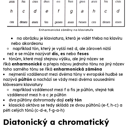
Enharmonické záměny na klaviatuře
na obrázku je klaviatura, která je vidět třeba na klavíru
nebo akordeonu
například tón, který je vyšší než
d
, ale zároveň nižší
než
e
se může nazývat
dis, es
nebo
feses
tónům, které mají stejnou výšku, ale jiný název se
říká
enharmonické
a přepis názvu jednoho tónu na jiný název
toho samého tónu se říká
enharmonická záměna
nejmenší vzdálenost mezi dvěma tóny v evropské hudbě se
nazývá
půltón
a nachází se vždy mezi dvěma sousedními
klávesami klaviatury
například vzdálenost mezi
f
a
fis
je
půltón
, stejně tak
vzdálenost mezi
h
a
c
je
půltón
dva půltóny dohromady dají
celý tón
klasická oktáva se tedy skládá ze dvou púltónů (
e
-
f
,
h
-
c
) a
pěti celých tónů (
c
-
d
-
e
,
f
-
g
-
a
-
h
)
Diatonický a chromatický