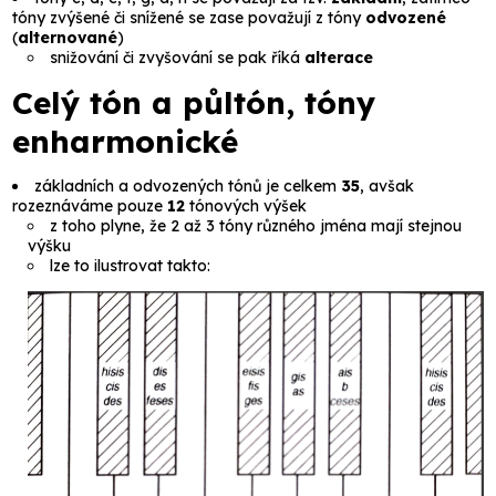
tóny zvýšené či snížené se zase považují z tóny
odvozené
(
alternované
)
snižování či zvyšování se pak říká
alterace
Celý tón a půltón, tóny
enharmonické
základních a odvozených tónů je celkem
35
, avšak
rozeznáváme pouze
12
tónových výšek
z toho plyne, že 2 až 3 tóny různého jména mají stejnou
výšku
lze to ilustrovat takto: