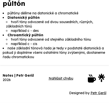
půltón
půltóny dělíme na
datonické
a
chromatické
Diatonický půltón
tvoří tóny odvozené od dvou sousedních, různých,
základních tónů
například
c
-
des
Chroamtický púltón
tvoří tóny odvozené od stejného základního tónu
například
c
-
cis
naše základní tónová řada je tedy v podstatě
diatonická
a
pokud ji doplníme všemi ostatními tóny zvýšenými, dostaneme
řadu
chromatickou
Notes | Petr Geršl
Nahlásit chybu
2026
Designed by
Petr Geršl