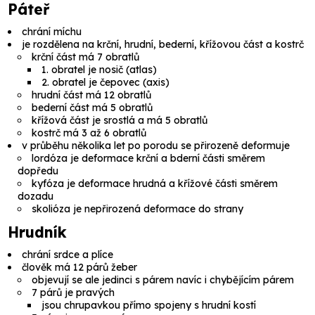
Páteř
chrání míchu
je rozdělena na krční, hrudní, bederní, křížovou část a kostrč
krční část má 7 obratlů
1. obratel je
nosič
(
atlas
)
2. obratel je
čepovec
(
axis
)
hrudní část má 12 obratlů
bederní část má 5 obratlů
křížová část je srostlá a má 5 obratlů
kostrč má 3 až 6 obratlů
v průběhu několika let po porodu se přirozeně deformuje
lordóza
je deformace krční a bderní části směrem
dopředu
kyfóza
je deformace hrudná a křížové části směrem
dozadu
skolióza
je nepřirozená deformace do strany
Hrudník
chrání srdce a plíce
člověk má 12 párů žeber
objevují se ale jedinci s párem navíc i chybějícím párem
7 párů je pravých
jsou chrupavkou přímo spojeny s hrudní kostí