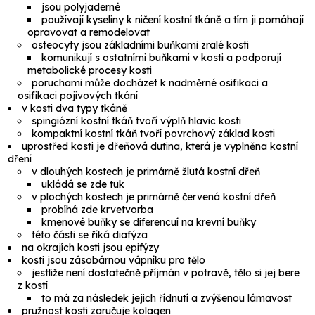
jsou polyjaderné
používají kyseliny k ničení kostní tkáně a tím ji pomáhají
opravovat a remodelovat
osteocyty
jsou základními buňkami zralé kosti
komunikují s ostatními buňkami v kosti a podporují
metabolické procesy kosti
poruchami může docházet k nadměrné osifikaci a
osifikaci pojivových tkání
v kosti dva typy tkáně
spingiózní kostní tkáň
tvoří výplň hlavic kosti
kompaktní kostní tkáň
tvoří povrchový základ kosti
uprostřed kosti je dřeňová dutina, která je vyplněna kostní
dření
v dlouhých kostech je primárně žlutá kostní dřeň
ukládá se zde tuk
v plochých kostech je primárně červená kostní dřeň
probíhá zde krvetvorba
kmenové buňky se diferencuí na krevní buňky
této části se říká
diafýza
na okrajích kosti jsou epifýzy
kosti jsou zásobárnou vápníku pro tělo
jestliže není dostatečně příjmán v potravě, tělo si jej bere
z kostí
to má za následek jejich řídnutí a zvýšenou lámavost
pružnost kosti zaručuje kolagen