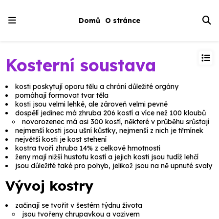
Domů
O stránce
Kosterní soustava
kosti poskytují oporu tělu a chrání důležité orgány
pomáhají formovat tvar těla
kosti jsou velmi lehké, ale zároveň velmi pevné
dospělí jedinec má zhruba 206 kostí a více než 100 kloubů
novorozenec má asi 300 kostí, některé v průběhu srůstají
nejmenší kosti jsou ušní kůstky, nejmenší z nich je třmínek
největší kosti je kost stehení
kostra tvoří zhruba 14% z celkové hmotnosti
ženy mají nižší hustotu kostí a jejich kosti jsou tudíž lehčí
jsou důležité také pro pohyb, jelikož jsou na ně upnuté svaly
Vývoj kostry
začinají se tvořit v šestém týdnu života
jsou tvořeny chrupavkou a vazivem