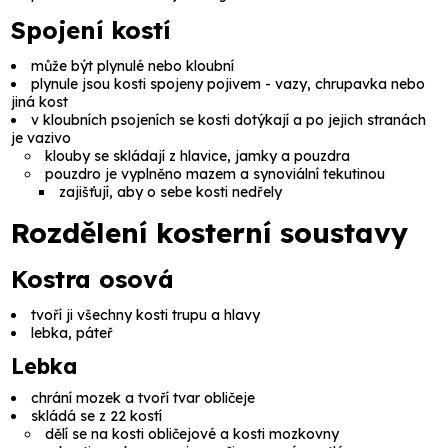
Spojení kostí
může být plynulé nebo kloubní
plynule jsou kosti spojeny pojivem - vazy, chrupavka nebo
jiná kost
v kloubních psojeních se kosti dotýkají a po jejich stranách
je vazivo
klouby se skládají z hlavice, jamky a pouzdra
pouzdro je vyplněno mazem a synoviální tekutinou
zajišťují, aby o sebe kosti nedřely
Rozdělení kosterní soustavy
Kostra osová
tvoří ji všechny kosti trupu a hlavy
lebka, páteř
Lebka
chrání mozek a tvoří tvar obličeje
skládá se z 22 kostí
dělí se na kosti obličejové a kosti mozkovny