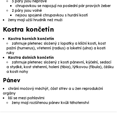
3 páry jsou nepravé
chrupavkou se napojují na poslední pár pravých žeber
2 páry jsou volné
nejsou spojené chrupavkou s hurdní kostí
ženy mají užší hrudník než muži
Kostra končetin
Kostra horních končetin
zahrnuje pletenec složený z lopatky a klíční kosti, kost
pažní (
humerus
), vřetenní (
radius
) a loketní (
ulna
) a kosti
ruky
Kostra dolních končetin
zahrnuje pletenec složený z kosti pánevní, kýčelní, sedací
a stydké, kost stehenní, holení (
tibia
), lýtkovou (
fibula
), čěšku
a kosti nohy
Pánev
chrání močový měchýř, část střev a u žen reprodukční
orgány
liší se mezi pohlavími
ženy mají rozšířenou pánev kvůli těhotenství