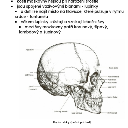
kosti mozkovny nejsou při narození srostlé
jsou spojené vazivovými blánami - lupínky
u dětí lze najít místo na hlavičce, které pulzuje v rytmu
srdce -
fontanela
věkem lupínky srůstají a vznikají lebeční švy
mezi švy mozkovny patří korunový, šípový,
lambdový a šupinový
Popis lebky (boční pohled)