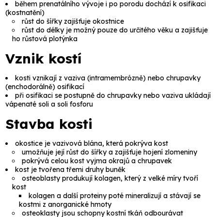
během prenatálního vývoje i po porodu dochází k
osifikaci
(kostnatění)
růst do šířky zajišťuje okostnice
růst do délky je možný pouze do určitého věku a zajišťuje
ho růstová plotýnka
Vznik kostí
kosti vznikají z vaziva (intramembrózně) nebo chrupavky
(enchodorálně) osifikací
při osifikaci se postupně do chrupavky nebo vaziva ukládají
vápenaté soli a soli fosforu
Stavba kosti
okostice
je vazivová blána, která pokrýva kost
umožňuje její růst do šířky a zajišťuje hojení zlomeniny
pokrývá celou kost vyjma okrajů a chrupavek
kost je tvořena třemi druhy buněk
osteoblasty
produkují kolagen, který z velké míry tvoří
kost
kolagen a další proteiny poté mineralizují a stávají se
kostmi z anorganické hmoty
osteoklasty
jsou schopny kostní tkáň odbourávat