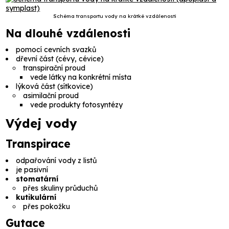
Schéma transportu vody na krátké vzdálenosti
Na dlouhé vzdálenosti
pomocí cevních svazků
dřevní část
(
cévy, cévice
)
transpirační proud
vede látky na konkrétní místa
lýková část
(
sítkovice
)
asimilační proud
vede produkty fotosyntézy
Výdej vody
Transpirace
odpařování vody z listů
je pasivní
stomatární
přes skuliny průduchů
kutikulární
přes pokožku
Gutace