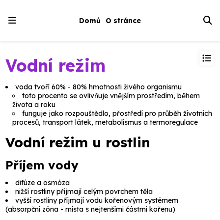
Domů
O stránce
Vodní režim
voda tvoří 60% - 80% hmotnosti živého organismu
toto procento se ovlivňuje vnějším prostředím, během
života a roku
funguje jako rozpouštědlo, přostředí pro průběh žívotních
procesů, transport látek, metabolismus a termoregulace
Vodní režim u rostlin
Příjem vody
difúze a osmóza
nižší rostliny
příjmají celým povrchem těla
vyšší rostliny
příjmají vodu kořenovým systémem
(
absorpční zóna
- místa s nejtenšími částmi kořenu)