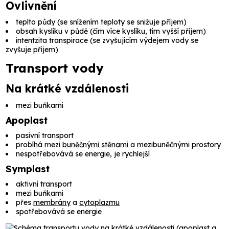
Ovlivnění
teplto půdy (se snížením teploty se snižuje příjem)
obsah kyslíku v půdě (čím více kyslíku, tím vyšší příjem)
intentzita transpirace (se zvyšujícím výdejem vody se
zvyšuje příjem)
Transport vody
Na krátké vzdálenosti
mezi buňkami
Apoplast
pasivní transport
probíhá mezi
buněčnými stěnami
a mezibuněčnými prostory
nespotřebovává se energie, je rychlejší
Symplast
aktivní transport
mezi buňkami
přes
membrány
a
cytoplazmu
spotřebovává se energie