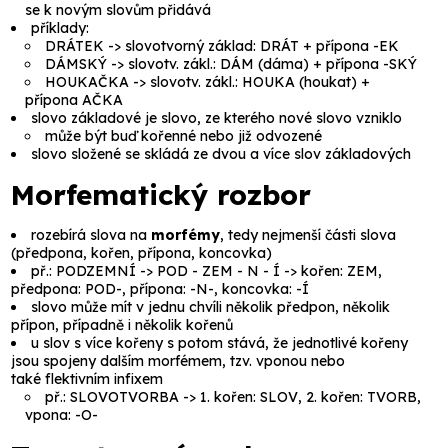
se k novým slovům přidává
příklady:
DRÁTEK -> slovotvorný základ:
DRÁT
+ přípona
-EK
DÁMSKÝ -> slovotv. zákl.:
DÁM
(
dáma
) + přípona
-SKÝ
HOUKAČKA -> slovotv. zákl.:
HOUKA
(
houkat
) +
přípona
AČKA
slovo základové
je slovo, ze kterého nové slovo vzniklo
může být buď kořenné nebo již odvozené
slovo složené
se skládá ze dvou a více slov základových
Morfematický rozbor
rozebírá slova na
morfémy
, tedy nejmenší části slova
(
předpona, kořen, přípona, koncovka
)
př.: PODZEMNÍ -> POD - ZEM - N - Í -> kořen:
ZEM
,
předpona:
POD-
, přípona:
-N-
, koncovka:
-Í
slovo může mít v jednu chvíli několik předpon, několik
přípon, případně i několik kořenů
u slov s více kořeny s potom stává, že jednotlivé kořeny
jsou spojeny dalším
morfémem
, tzv.
vponou
nebo
také
flektivním infixem
př.: SLOVOTVORBA -> 1. kořen:
SLOV
, 2. kořen:
TVORB
,
vpona:
-O-