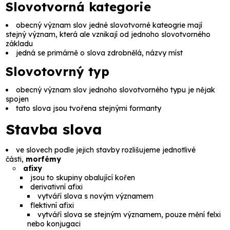
Slovotvorná kategorie
obecný význam slov jedné slovotvorné kateogrie mají
stejný význam, která ale vznikají od jednoho slovotvorného
základu
jedná se primárně o slova zdrobnělá, názvy míst
Slovotovrný typ
obecný význam slov jednoho slovotvorného typu je nějak
spojen
tato slova jsou tvořena stejnými formanty
Stavba slova
ve slovech podle jejich stavby rozlišujeme jednotlivé
části,
morfémy
afixy
jsou to skupiny obalující kořen
derivativní afixi
vytváří slova s novým významem
flektivní afixi
vytváří slova se stejným významem, pouze mění felxi
nebo konjugaci