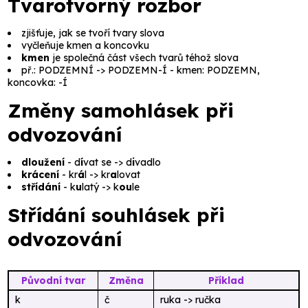
Tvarotvorný rozbor
zjišťuje, jak se tvoří tvary slova
vyčleňuje
kmen
a
koncovku
kmen
je společná část všech tvarů téhož slova
př.: PODZEMNÍ -> PODZEMN-Í - kmen:
PODZEMN
,
koncovka:
-Í
Změny samohlásek při
odvozování
dloužení
-
d
í
vat se
->
d
i
vadlo
krácení
-
kr
á
l
->
kr
a
lovat
střídání
-
k
u
latý
->
k
ou
le
Střídání souhlásek při
odvozování
Původní tvar
Změna
Příklad
k
č
ruka -> ručka