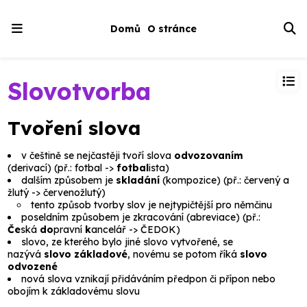
Domů
O stránce
Slovotvorba
Tvoření slova
v češtině se nejčastěji tvoří slova
odvozovaním
(
derivací
) (př.:
fotbal
->
fotbal
ista
)
dalším způsobem je
skladání
(
kompozice
) (př.:
červený a
žlutý
->
červenožlutý
)
tento způsob tvorby slov je nejtypičtější pro němčinu
poseldním způsobem je zkracování (
abreviace
) (př.:
Če
ská
do
pravní
k
ancelář
->
ČEDOK
)
slovo, ze kterého bylo jiné slovo vytvořené, se
nazývá
slovo základové
, novému se potom říká
slovo
odvozené
nová slova vznikají přidáváním
předpon
či
přípon
nebo
obojím k
základovému slovu