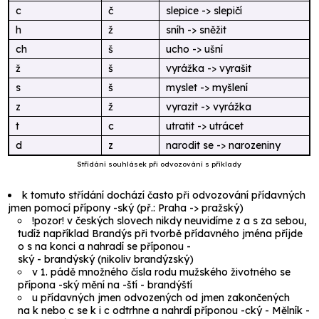
c
č
slepice -> slepičí
h
ž
sníh -> sněžit
ch
š
ucho -> ušní
ž
š
vyrážka -> vyrašit
s
š
myslet -> myšlení
z
ž
vyrazit -> vyrážka
t
c
utratit -> utrácet
d
z
narodit se -> narozeniny
Střídání souhlásek při odvozování s příklady
k tomuto střídání dochází často při odvozování přídavných
jmen pomocí přípony
-ský
(př.:
Praha
->
pražský
)
!pozor! v českých slovech nikdy neuvidíme
z
a
s
za sebou,
tudíž například
Brandýs
při tvorbě přídavného jména příjde
o
s
na konci a nahradí se příponou
-
ský
-
brandýský
(nikoliv
brandýzský
)
v 1. pádě množného čísla rodu mužského životného se
přípona
-ský
mění na
-ští
-
brandýští
u přídavných jmen odvozených od jmen zakončených
na
k
nebo
c
se
k
i
c
odtrhne a nahrdí příponou
-cký
-
Mělník
-