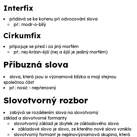
Interfix
přidává se ke kořenu při odvozování slova
př.:
modr-o-bílý
Cirkumfix
připojuje se před i za jiný morfém
př.:
nej-krásn-ější
(
nej
a
ější
je jediný morfém)
Příbuzná slova
slova, která jsou si významově blízka a mají stejnou
společnou část
př.:
nosič
-
nepřenosný
Slovotvorný rozbor
zabývá se rozdělením slova na
slovotvorný
základ
a
slovotvorné formanty
slovotvorný základ
je zbytek ze základového slova
základové slovo
je slovo, ze kterého nové slovo vzniklo
slovotvorný formant
je neplnovýznamová skupina, která