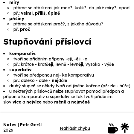
míry
ptáme se otázkami
jak moc?, kolik?, do jaké míry?
, apod.
př.:
velmi, příliš, úplně
příčiny
ptáme se otázkami
proč?, z jakého důvodu?
př.
proč
Stupňování příslovcí
komparativ
:
tvoří se přidáním přípony
-eji, -ěji, -e
př.:
krátce - kratš
eji
, levně - levn
ěji
, vysoko - výš
e
superlativ
:
tvoří se předponou
nej-
ke komparativu
př.:
daleko - dále -
nej
dále
druhý stupeň se někdy tvoří od jiného kořene (př.:
zle - hůře
)
u některých příslovců nelze stupňovat pomocí předpon a
přípon a komparativ a superlativ se tak tvoří přidáním
slov
více
a
nejvíce
nebo
méně
a
nejméně
Notes | Petr Geršl
Nahlásit chybu
2026