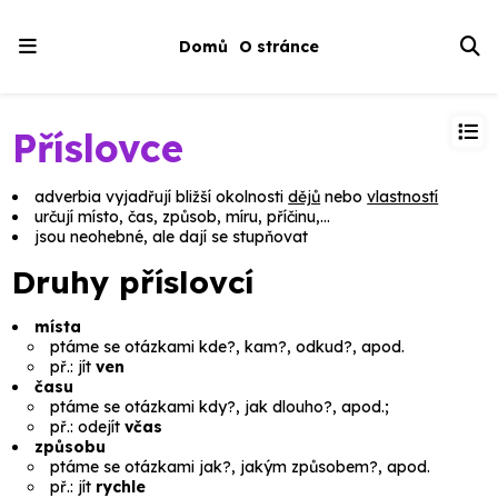
Domů
O stránce
Příslovce
adverbia
vyjadřují bližší okolnosti
dějů
nebo
vlastností
určují místo, čas, způsob, míru, příčinu,…
jsou neohebné, ale dají se stupňovat
Druhy příslovcí
místa
ptáme se otázkami
kde?, kam?, odkud?
, apod.
př.:
jít
ven
času
ptáme se otázkami
kdy?, jak dlouho?
, apod.;
př.:
odejít
včas
způsobu
ptáme se otázkami
jak?, jakým způsobem?
, apod.
př.:
jít
rychle