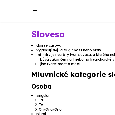
Slovesa
dají se časovat
vyjadřují
děj
, a to
činnost
nebo
stav
infinitiv
je neurčitý tvar slovesa, u kterého ne
bývá zakončen na
t
nebo na
ti
(archaické v
jiné tvary:
moct a moci
Mluvnické kategorie s
Osoba
singulár
Já
Ty
On/Ona/Ono
plurál