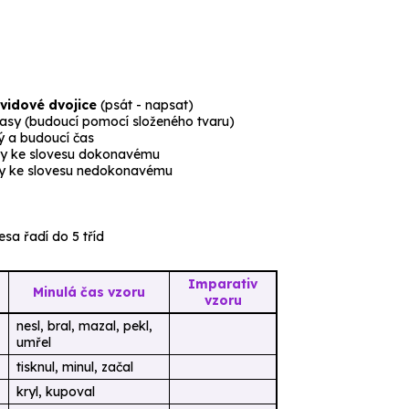
vidové dvojice
(
psát - napsat
)
asy (budoucí pomocí složeného tvaru)
ý a budoucí čas
ony ke slovesu dokonavému
ny ke slovesu nedokonavému
esa řadí do 5 tříd
Imparativ
Minulá čas vzoru
vzoru
nesl, bral, mazal, pekl,
umřel
tisknul, minul, začal
kryl, kupoval