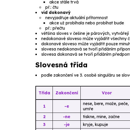
akce stále trvá
př.:
čtu
vid dokonavý
nevyjadřuje aktuální přítomnost
akce už probíhala nebo probíhat bude
př.:
přečtu
většina sloves v češine je párových, vytvářejí
nedokonavé sloveso může vyjádřit všechny č
dokonavé sloveso může vyjádřit pouze minul
slovesa nedokonavá se tvoří přidáním příp
slovesa dokonavá se tvoří přídáním předpo
Slovesná třída
podle zakončení ve 3. osobě singuláru se slov
Třída
Zakončení
Vzor
nese, bere, maže, peče,
1
-e
umře
2
-ne
tiskne, mine, začne
3
-je
kryje, kupuje