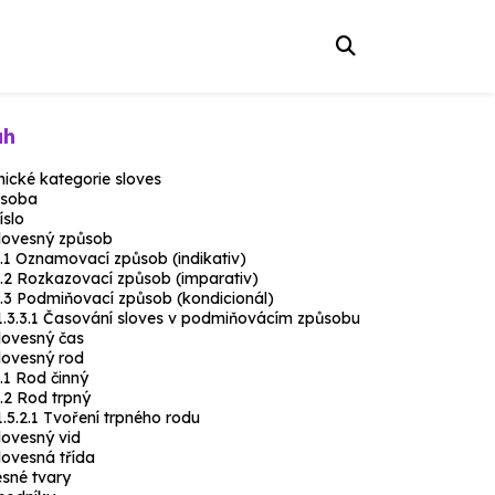
ah
ické kategorie sloves
soba
íslo
lovesný způsob
Oznamovací způsob (indikativ)
Rozkazovací způsob (imparativ)
Podmiňovací způsob (kondicionál)
Časování sloves v podmiňovácím způsobu
lovesný čas
lovesný rod
Rod činný
Rod trpný
Tvoření trpného rodu
lovesný vid
lovesná třída
esné tvary