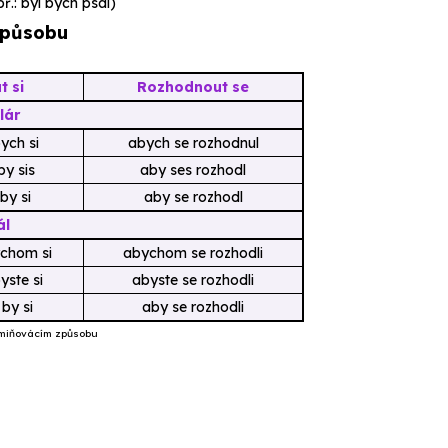
př.:
byl bych psal
)
způsobu
t si
Rozhodnout se
lár
ych si
abych se rozhodnul
by sis
aby ses rozhodl
by si
aby se rozhodl
ál
ychom si
abychom se rozhodli
yste si
abyste se rozhodli
 by si
aby se rozhodli
dmiňovácím způsobu