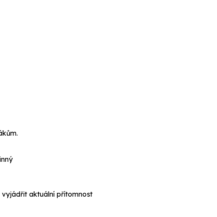
žákům.
inný
vyjádřit aktuální přítomnost