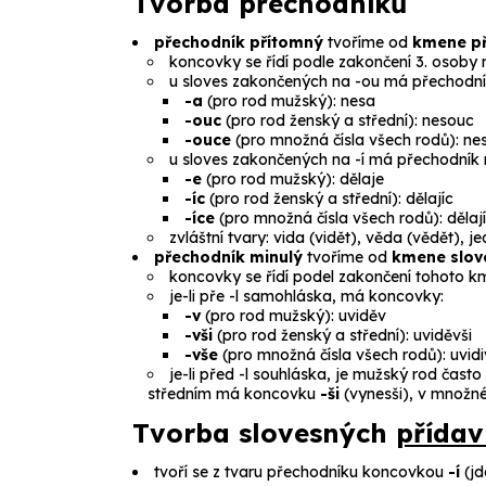
Tvorba přechodníků
přechodník přítomný
tvoříme od
kmene př
koncovky se řídí podle zakončení 3. osoby
u sloves zakončených na
-ou
má přechodní
-a
(pro rod mužský):
nesa
-ouc
(pro rod ženský a střední):
nesouc
-ouce
(pro množná čísla všech rodů):
ne
u sloves zakončených na
-í
má přechodník 
-e
(pro rod mužský):
dělaje
-íc
(pro rod ženský a střední):
dělajíc
-íce
(pro množná čísla všech rodů):
dělaj
zvláštní tvary:
vida
(vidět),
věda
(vědět),
je
přechodník minulý
tvoříme od
kmene slov
koncovky se řídí podel zakončení tohoto k
je-li pře
-l
samohláska, má koncovky:
-v
(pro rod mužský):
uviděv
-vši
(pro rod ženský a střední):
uviděvši
-vše
(pro množná čísla všech rodů):
uvid
je-li před
-l
souhláska, je mužský rod často
středním má koncovku
-ši
(
vynesši
), v množn
Tvorba slovesných
přída
tvoří se z tvaru přechodníku koncovkou
-í
(
jd