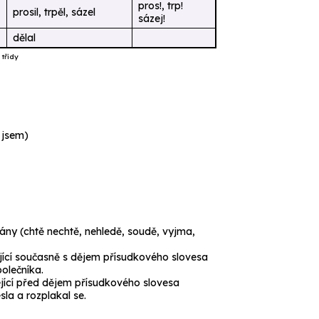
pros!, trp!
prosil, trpěl, sázel
sázej!
dělal
třídy
l jsem
)
ány (
chtě nechtě, nehledě, soudě, vyjma,
jící současně s dějem přísudkového slovesa
olečníka.
jící před dějem přísudkového slovesa
sla a rozplakal se.