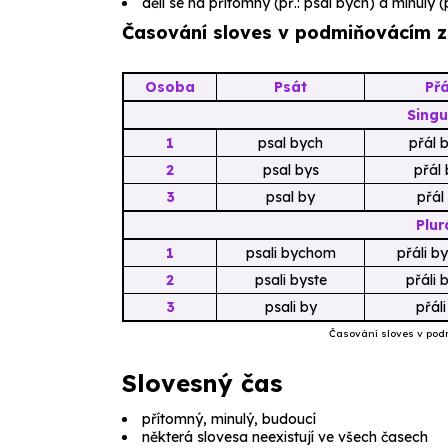
dělí se na
přítomný
(př.:
psal bych
) a
minulý
(
Časování sloves v podmiňovácím 
Osoba
Psát
Přá
Singu
1
psal bych
přál b
2
psal bys
přál 
3
psal by
přál 
Plur
1
psali bychom
přáli b
2
psali byste
přáli b
3
psali by
přáli
Časování sloves v po
Slovesný čas
přítomný, minulý, budoucí
některá slovesa neexistují ve všech časech