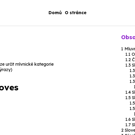
Domů
O stránce
Obs
Mluvn
O
Č
lze určit mlvnické kategorie
S
ýrazy)
loves
S
S
S
S
Slov