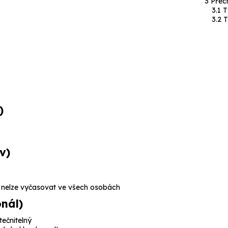
Přec
T
T
)
v)
ěm nelze vyčasovat ve všech osobách
nál)
tečnitelný