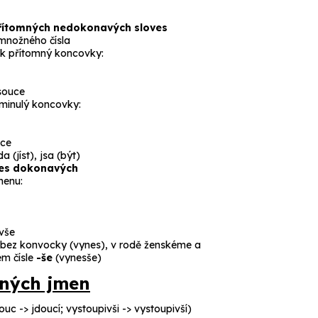
ítomných nedokonavých sloves
 množného čísla
k přítomný koncovky:
souce
minulý koncovky:
íce
da
(jíst),
jsa
(být)
es dokonavých
menu:
ivše
 bez konvocky (
vynes
), v rodě ženskéme a
ém čísle
-še
(
vynesše
)
vných jmen
ouc -> jdoucí
;
vystoupivši -> vystoupivší
)