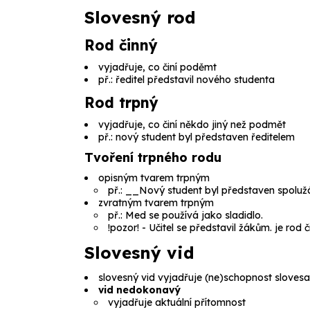
Slovesný rod
Rod činný
vyjadřuje, co činí poděmt
př.:
ředitel představil nového studenta
Rod trpný
vyjadřuje, co činí někdo jiný než podmět
př.:
nový student byl představen ředitelem
Tvoření trpného rodu
opisným tvarem trpným
př.: __Nový student byl představen spolu
zvratným tvarem trpným
př.:
Med se používá jako sladidlo.
!pozor! -
Učitel se představil žákům.
je rod č
Slovesný vid
slovesný vid
vyjadřuje (ne)schopnost slovesa 
vid nedokonavý
vyjadřuje aktuální přítomnost