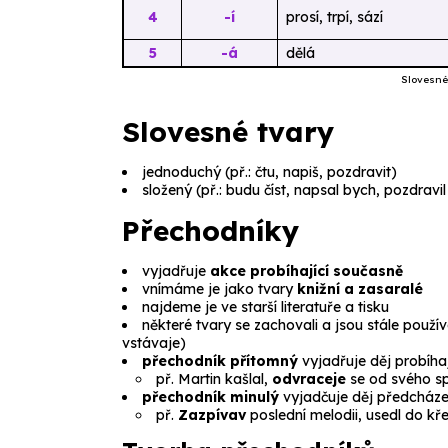
4
-í
prosí, trpí, sází
5
-á
dělá
Slovesné 
Slovesné tvary
jednoduchý
(př.:
čtu, napiš, pozdravit
)
složený
(př.:
budu číst, napsal bych, pozdravi
Přechodníky
vyjadřuje
akce probíhající současně
vnímáme je jako tvary
knižní a zasaralé
najdeme je ve starší literatuře a tisku
některé tvary se zachovali a jsou stále použív
vstávaje
)
přechodník přítomný
vyjadřuje děj probíha
př.
Martin kašlal,
odvraceje
se od svého sp
přechodník minulý
vyjadčuje děj předcháze
př.
Zazpívav
poslední melodii, usedl do kře