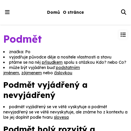
Domů
O stránce
Podmět
značka: Po
vyjadřuje původce děje a nositele vlastnosti a stavu
ptáme se na něj
přísudkem
spolu s otázkou
Kdo?
nebo
Co?
může být vyjádřen buď
podstatným
jménem
,
zájmenem
nebo
číslovkou
Podmět vyjádřený a
nevyjádřený
podmět vyjádřený
se ve větě vyskytuje a
podmět
nevyjadřený
se ve větě nevyskytuje, ale známe ho z kontextu a
lze jej doplnit podle tvaru
slovesa
Podmět holý rozvitý a