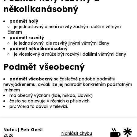
několikanásobný
podmět holý
je jednoslovný a není rozvitý žádným dalším větným
členem
podmět rozvitý
je jednoslovný, ale rozvitý jinými větnými členy
podmět několikanásobný
je víceslovný a může být rozvitý i dalšími větnými členy
Podmět všeobecný
podmět všeobecný
se částečně podobá podmětu
nevyjádřenému, avšak lze jej nahradit konkrétním podstatným
jménem
má obecný význam (
lidé, někdo, člověk
)
často se objevuje v rčeních a příslovích
př.:
Včera to dávali v televizi.
Notes | Petr Geršl
Nahlásit chybu
2026