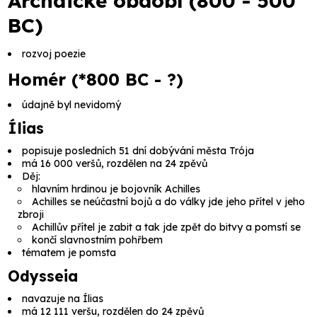
Archaické období (800 - 500
BC)
rozvoj poezie
Homér (*800 BC - ?)
údajně byl nevidomý
Ílias
popisuje posledních 51 dní dobývání města Trója
má 16 000 veršů, rozdělen na 24 zpěvů
Děj:
hlavním hrdinou je bojovník
Achilles
Achilles se neúčastní bojů a do války jde jeho přítel v jeho
zbroji
Achillův přítel je zabit a tak jde zpět do bitvy a pomstí se
končí slavnostním pohřbem
tématem je pomsta
Odysseia
navazuje na
Ílias
má 12 111 veršu, rozdělen do 24 zpěvů