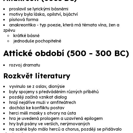
proslavil se lyrickými básněmi
motivy byla láska, opilství, bijáctví
písňová forma
anakreontika
- typ poezie, která má témata vína, žen a
zpěvu
krátké básně
jednoduše pochopitelné
Attické období (500 - 300 BC)
rozvoj dramatu
Rozkvět literatury
vyvinulo se z oslav,
dionýsie
byly spojeny s předváděním různých příběhů
později začíná vznikat dialog
hrají nejdříve muži v amfiteátrech
docházi ke konfliktu postav
herci měli masky s otvory na ústa
hra je uvedená
prologem
a uzavřená
epilogem
hry byli psány ve verších, nerýmovaných
na scéně bylo málo herců a chorus, později se přidávalo