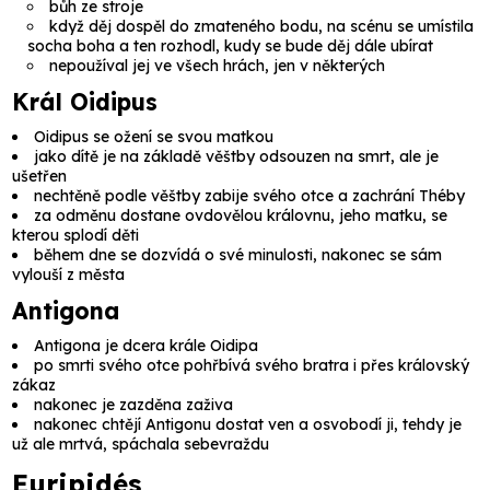
bůh ze stroje
když děj dospěl do zmateného bodu, na scénu se umístila
socha boha a ten rozhodl, kudy se bude děj dále ubírat
nepoužíval jej ve všech hrách, jen v některých
Král Oidipus
Oidipus
se ožení se svou matkou
jako dítě je na základě věštby odsouzen na smrt, ale je
ušetřen
nechtěně podle věštby zabije svého otce a zachrání
Théby
za odměnu dostane ovdovělou královnu, jeho matku, se
kterou splodí děti
během dne se dozvídá o své minulosti, nakonec se sám
vylouší z města
Antigona
Antigona
je dcera krále Oidipa
po smrti svého otce pohřbívá svého bratra i přes královský
zákaz
nakonec je zazděna zaživa
nakonec chtějí Antigonu dostat ven a osvobodí ji, tehdy je
už ale mrtvá, spáchala sebevraždu
Euripidés