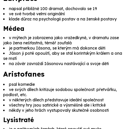
napsal přibližně 100 dramat, dochovalo se 19
ve své tvorbě velmi originální
klade důraz na psychologii postav a na ženské postavy
Médea
v mýtech je zobrazena jako vražedkyně, v dramatu zase
jako žena nešťastná, téměř zoufalá
je partnerkou
Iásona
, se kterým má dokonce děti
Jáson
ji poté opouští, aby se stal korintským králem a ona
se mstí
na závěr zavraždí Iásonovu nastávající a svoje děti
Aristofanes
psal komedie
ve svých dílech kritizuje sodobou společnost: přetvářku,
podlost, etc.
v některých dílech představuje ideální společnost
všechny hry jsou satirické a výsměšné ale i kritcké
někdy v jeho hrách vystupovaly skutečné osobnosti
Lysistraté