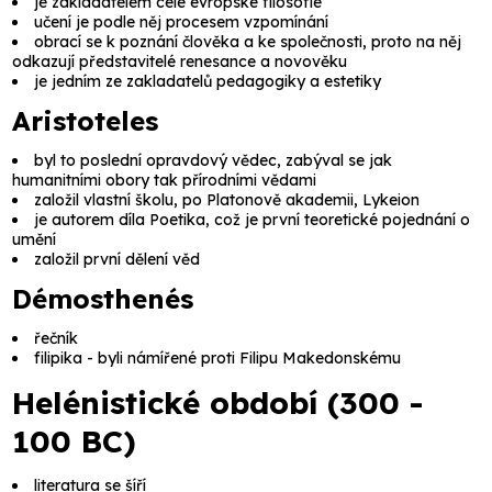
je zakladatelem celé evropské filosofie
učení je podle něj procesem vzpomínání
obrací se k poznání člověka a ke společnosti, proto na něj
odkazují představitelé renesance a novověku
je jedním ze zakladatelů pedagogiky a estetiky
Aristoteles
byl to poslední opravdový vědec, zabýval se jak
humanitními obory tak přírodními vědami
založil vlastní školu, po
Platonově akademii
,
Lykeion
je autorem díla
Poetika
, což je první teoretické pojednání o
umění
založil první dělení věd
Démosthenés
řečník
filipika
- byli námířené proti Filipu Makedonskému
Helénistické období (300 -
100 BC)
literatura se šíří