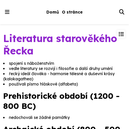
Domů
O stránce
Literatura starověkého
Řecka
spojení s náboženstvím
vedle literatury se rozvijí i
filosofie
a další druhy umění
řecký ideál člověka
- harmonie tělesné a duševní krásy
(
kalokagathea
)
používali písmo hláskové (
alfabeta
)
Prehistorické období (1200 -
800 BC)
nedochovali se žádné památky