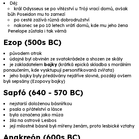
Děj:
král
Odysseus
se po vítězství u Tróji vrací domů, avšak
bůh
Poseidon
mu to zamezí
po cestě zažívá různá dobrodružství
nakonec se po 10 letech vrátí domů, kde mu jeho žena
Penelope
zůstala i tak věrná
Ezop (500s BC)
původem otrok
údajně byl obviněn ze svatokrádeže a shozen ze skály
je zakladatelem
bajky
(krátká epická skladba s morálním
ponaučením, kde vysktupují personifikovaná zvířata)
jeho bajky byly předávány nejdříve slovně, později ovšem
byli sepsány (
Ezopovy bajky
)
Sapfó (640 - 570 BC)
nejstarší doloženou básnířkou
psala o přátelství a lásce
byla označena jako múza
žila na ostrově
Lesbos
její milostné básně byli mířeny ženám, proto
lesbické vztahy
Anakreón (600s BC)