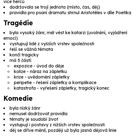
více herců
dodržovala se
trojí jednota
(místo, čas, děj)
pravidla pro psaní dramatu shrnul
Aristotéles
v díle
Poetika
Tragédie
byla vysoký žánr, měl vést ke
katarzi
(uvolnění, vyjádření
emocí)
vystupují lidé z vyšších vrstev společnosti
řeší se vážná témata
končí tragicky
má 5 částí:
expozice
- úvod do děje
kolize
- náraz na zápletku
krize
- uvědomění zápletky
peripetie
- řešení zápletky a komplikace
katastrofa
- vyřešení zápletky, tragický konec
Komedie
byla nízký žánr
nemusel dodržovat pravidla
tématy je soudobí život
vystupují i postavy z nižších vrstev společnosti
děj se dříve měnil, později už byla jasná dějová linie