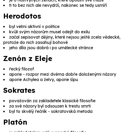
je o naštvyných ženách, které opouští své muže
ti to bez nich ale nevydrží, nakonec se tedy usmíří
Herodotos
byl velmi aktivní v politice
kvůli svým názorům musel odejít do exilu
začal sepisovat dějiny, které nejsou ještě zcela vědecké,
protože do nich zasahují bohové
jeho díla jsou dobrá i po umělecké stránce
Zenón z Eleje
řecký filozof
aporie
- rozpor mezi dvěma dobře doloženými názory
aporie Achylea a želvy, aporie šípu
Sokrates
považován za zakladetele
klasické filosofie
za své názory byl odsouzen k trestu smrti
byl to skvělý řečník -
sokratovská metoda
Platón