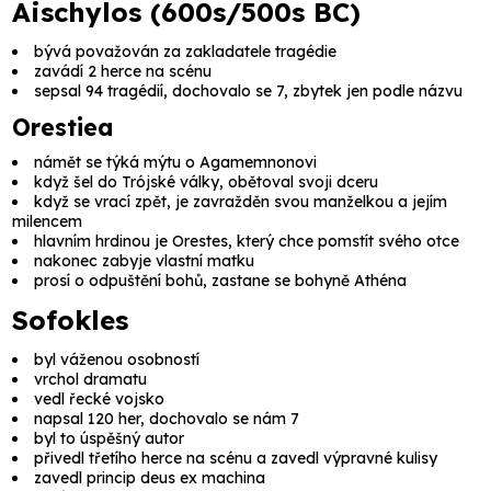
Aischylos (600s/500s BC)
bývá považován za zakladatele tragédie
zavádí 2 herce na scénu
sepsal 94 tragédií, dochovalo se 7, zbytek jen podle názvu
Orestiea
námět se týká mýtu o
Agamemnonovi
když šel do Trójské války, obětoval svoji dceru
když se vrací zpět, je zavražděn svou manželkou a jejím
milencem
hlavním hrdinou je
Orestes
, který chce pomstít svého otce
nakonec zabyje vlastní matku
prosí o odpuštění bohů, zastane se bohyně
Athéna
Sofokles
byl váženou osobností
vrchol dramatu
vedl řecké vojsko
napsal 120 her, dochovalo se nám 7
byl to úspěšný autor
přivedl třetího herce na scénu a zavedl výpravné kulisy
zavedl princip
deus ex machina