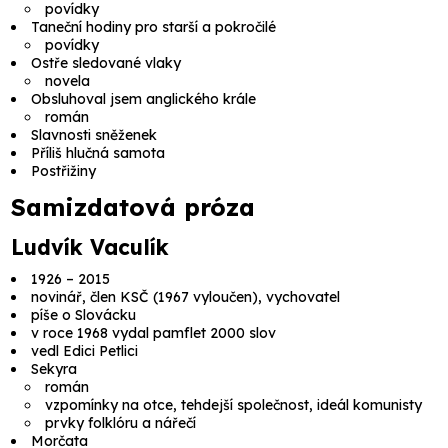
povídky
Taneční hodiny pro starší a pokročilé
povídky
Ostře sledované vlaky
novela
Obsluhoval jsem anglického krále
román
Slavnosti sněženek
Příliš hlučná samota
Postřižiny
Samizdatová próza
Ludvík Vaculík
1926 – 2015
novinář, člen KSČ (1967 vyloučen), vychovatel
píše o Slovácku
v roce 1968 vydal pamflet
2000 slov
vedl Edici Petlici
Sekyra
román
vzpomínky na otce, tehdejší společnost, ideál komunisty
prvky folklóru a nářečí
Morčata