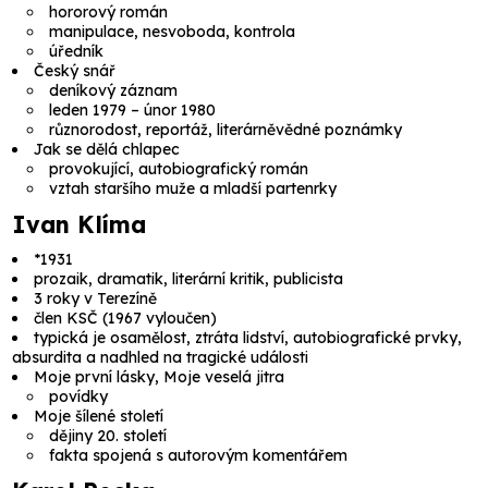
hororový román
manipulace, nesvoboda, kontrola
úředník
Český snář
deníkový záznam
leden 1979 – únor 1980
různorodost, reportáž, literárněvědné poznámky
Jak se dělá chlapec
provokující, autobiografický román
vztah staršího muže a mladší partenrky
Ivan Klíma
*1931
prozaik, dramatik, literární kritik, publicista
3 roky v Terezíně
člen KSČ (1967 vyloučen)
typická je osamělost, ztráta lidství, autobiografické prvky,
absurdita a nadhled na tragické události
Moje první lásky, Moje veselá jitra
povídky
Moje šílené století
dějiny 20. století
fakta spojená s autorovým komentářem