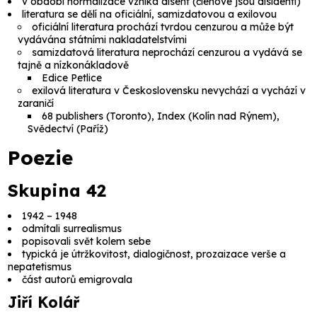
v období normalizace vzniká disent (členové jsou disidenti)
literatura se dělí na
oficiální, samizdatovou
a
exilovou
oficiální literatura
prochází tvrdou cenzurou a může být
vydávána státními nakladatelstvími
samizdatová literatura
neprochází cenzurou a vydává se
tajně a nízkonákladově
Edice Petlice
exilová literatura
v Československu nevychází a vychází v
zaraničí
68 publishers
(Toronto),
Index
(Kolín nad Rýnem),
Svědectví
(Paříž)
Poezie
Skupina 42
1942 – 1948
odmítali surrealismus
popisovali svět kolem sebe
typická je útržkovitost, dialogičnost, prozaizace verše a
nepatetismus
část autorů emigrovala
Jiří Kolář