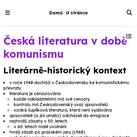
Domů
O stránce
Česká literatura v době
komunismu
Literárně-historický kontext
v roce 1948 dochází v Československu ke komunistickému
převratu
literatura je cenzurována
každé nakladatelství má své cenzory
kontrolu má Československý svaz spisovatelů
vzniká šuplíková literatura, která není vydávána
spisovatelé (a jiní umělci) odcházeli do emigrace
nejtvrdší zásahy v 50. letech
v 60. letech malé uvolnění
tvrdý zásah po pražském jaru (1968)