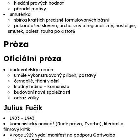
hledání pravých hodnot
přírodní motivy
Smuténka
sbírka kratších precizně formulovaných básní
pokora před slovem, archaismy a regionalismy, nostalgie,
smutek, bolest, touha po čistotě
Próza
Oficiální próza
budovatelský román
uměle vykonstruovaný příběh, postavy
černobílé, třídní vidění
kladný hrdina – komunista
budování nové společnosti
odraz války
Julius Fučík
1903 – 1943
komunistický novinář (Rudé právo, Tvorba), literární a
filmový kritik
v roce 1929 vydal manifest na podporu Gottwalda