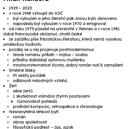
1929 – 2023
v roce 1948 vstoupil do KSČ
byl vyloučen a jeho členství pak znovu bylo obnoveno
naposledy byl vyloučen v roce 1970 a emigroval
od roku 1975 působil na univerzitě v Rennes a v roce 1981
získal francouzské občansví, ztratil české
ze začátku píše frézistickou literaturu, která nemá vysokou
uměleckou hodnotu
později se u něj projevuje postmodernismus
teorie románu: příběh – mýtus – úvaha
příběhy dokládají autorovu myšlenku
mnohovrstevnatost života, dobrý román nutí k zamyšlení
Směšné lásky
tři sešity povídek
odlišnosti milostných vztahů
Žert
série žertů
1 skutečnost vnímána čtyřmi postavami
různorodost pohledů
prolínání kompozic, retrospekce a chronologie
Nesnesytelná lehkost bytí
román
obraz společnosti
filosofický podtext – čas, jazyk