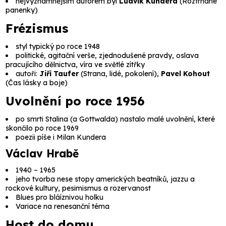
nejvýznamnějším autorem byl
Ludvík Kundera
(
Roztrhané
panenky
)
Frézismus
styl typický po roce 1948
politické, agitační verše, zjednodušené pravdy, oslava
pracujícího dělnictva, víra ve světlé zítřky
autoři:
Jiří Taufer
(
Strana, lidé, pokolení
),
Pavel Kohout
(
Čas lásky a boje
)
Uvolnění po roce 1956
po smrti Stalina (a Gottwalda) nastalo malé uvolnění, které
skončilo po roce 1969
poezii píše i Milan Kundera
Václav Hrabě
1940 – 1965
jeho tvorba nese stopy amerických beatníků, jazzu a
rockové kultury, pesimismus a rozervanost
Blues pro bláíznivou holku
Variace na renesanční téma
Host do domu