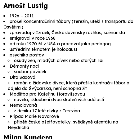
Arnošt Lustig
1926 – 2011
prošel koncentračními tábory (Terezín, utekl z transportu do
Osvětimi)
zpravodaj v Izraeli, Československý rozhlas, scénárista
emigroval v roce 1968
od roku 1970 žil v USA a pracoval jako pedagog
ustředním tématem je holocaust
psychika postav
osudy žen, mladých dívek nebo starých lidí
Démanty noci
soubor povídek
Dita Saxová
román o židovské dívce, která přežila kontrační tábor a
odjela do Švýcarska, není schopna žít
Modlitba pro Kateřinu Horovitzovou
novela, skloubení dvou skutečných událostí
Nemolovaná
z deníku 17 leté dívky z Terezína
Případ Marie Navarové
příběh české ošetřovatelky, svědkyně atentátu na
Heydricha
Milan Kundera