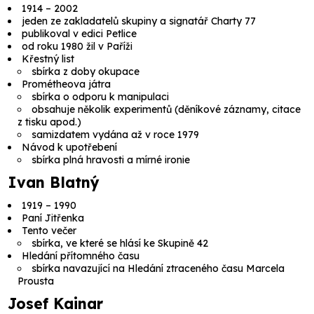
1914 – 2002
jeden ze zakladatelů skupiny a signatář Charty 77
publikoval v edici Petlice
od roku 1980 žil v Paříži
Křestný list
sbírka z doby okupace
Prométheova játra
sbírka o odporu k manipulaci
obsahuje několik experimentů (děníkové záznamy, citace
z tisku apod.)
samizdatem vydána až v roce 1979
Návod k upotřebení
sbírka plná hravosti a mírné ironie
Ivan Blatný
1919 – 1990
Paní Jitřenka
Tento večer
sbírka, ve které se hlásí ke Skupině 42
Hledání přítomného času
sbírka navazující na
Hledání ztraceného času
Marcela
Prousta
Josef Kainar