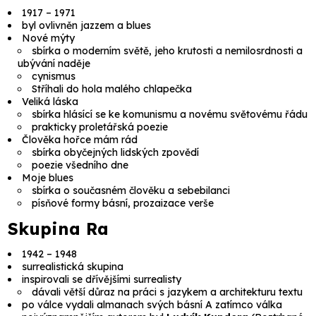
1917 – 1971
byl ovlivněn jazzem a blues
Nové mýty
sbírka o moderním světě, jeho krutosti a nemilosrdnosti a
ubývání naděje
cynismus
Stříhali do hola malého chlapečka
Veliká láska
sbírka hlásící se ke komunismu a novému světovému řádu
prakticky proletářská poezie
Člověka hořce mám rád
sbírka obyčejných lidských zpovědí
poezie všedního dne
Moje blues
sbírka o současném člověku a sebebilanci
písňové formy básní, prozaizace verše
Skupina Ra
1942 – 1948
surrealistická skupina
inspirovali se dřívějšími surrealisty
dávali větší důraz na práci s jazykem a architekturu textu
po válce vydali almanach svých básní
A zatímco válka