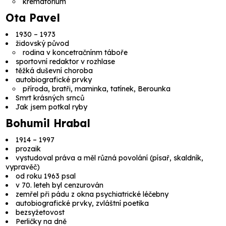
krematorium
Ota Pavel
1930 – 1973
židovský původ
rodina v koncetračnínm táboře
sportovní redaktor v rozhlase
těžká duševní choroba
autobiografické prvky
příroda, bratři, maminka, tatínek, Berounka
Smrt krásných srnců
Jak jsem potkal ryby
Bohumil Hrabal
1914 – 1997
prozaik
vystudoval práva a měl různá povolání (písař, skaldník,
vypravěč)
od roku 1963 psal
v 70. leteh byl cenzurován
zemřel při pádu z okna psychiatrické léčebny
autobiografické prvky, zvláštní poetika
bezsyžetovost
Perličky na dně