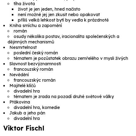
tíha života
život je jen jeden, hned načisto
není možné jej jen zkusit nebo opakovat
příliš velká lehkost bytí by vedla k prázdnotě
Kniha smíchu a zapomění
román
osudy několika postav, iracionalita společenských a
dějinných mechanismů
Nesmrtelnost
poslední český román
tématem je pozůstatek obrazu zemřelého v mysli živých
Slavnost bezvýznamnosti
francouzský román
Nevědění
francouzskýc román
Majitelé klíčů
divadelní hra
tématem je zrada na pozadí druhé světové války
Ptákovina
divadelní hra, komedie
Jakub a jeho pán
divadelní hra
Viktor Fischl