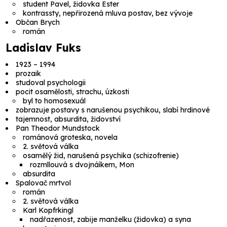
student Pavel, židovka Ester
kontrassty, nepřirozená mluva postav, bez vývoje
Občan Brych
román
Ladislav Fuks
1923 – 1994
prozaik
studoval psychologii
pocit osamělosti, strachu, úzkosti
byl to homosexuál
zobrazuje postavy s narušenou psychikou, slabí hrdinové
tajemnost, absurdita, židovství
Pan Theodor Mundstock
románová groteska, novela
2. světová válka
osamělý žid, narušená psychika (schizofrenie)
rozmllouvá s dvojnáíkem, Mon
absurdita
Spalovač mrtvol
román
2. světová válka
Karl Kopfrkingl
nadřazenost, zabije manželku (židovka) a syna