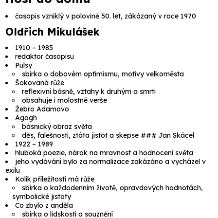
časopis vzniklý v polovině 50. let, zákázaný v roce 1970
Oldřich Mikulášek
1910 – 1985
redaktor časopisu
Pulsy
sbírka o dobovém optimismu, motivy velkoměsta
Šokovaná růže
reflexivní básně, vztahy k druhým a smrti
obsahuje i molostné verše
Žebro Adamovo
Agogh
básnický obraz světa
děs, falešnosti, ztáta jistot a skepse ### Jan Skácel
1922 – 1989
hluboká poezie, nárok na mravnost a hodnocení světa
jeho vydávání bylo za normalizace zakázáno a vycházel v
exilu
Kolik příležitostí má růže
sbírka o každodenním životě, opravdových hodnotách,
symbolické jistoty
Co zbylo z anděla
sbírka o lidskosti a souznění