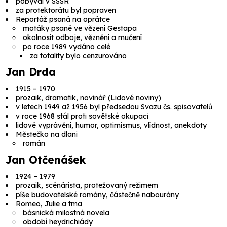
pobýval v SSSR
za protektorátu byl popraven
Reportáž psaná na oprátce
motáky psané ve vězení Gestapa
okolnosit odboje, věznění a mučení
po roce 1989 vydáno celé
za totality bylo cenzurováno
Jan Drda
1915 – 1970
prozaik, dramatik, novinář (Lidové noviny)
v letech 1949 až 1956 byl předsedou Svazu čs. spisovatelů
v roce 1968 stál proti sovětské okupaci
lidové vyprávění, humor, optimismus, vlídnost, anekdoty
Městečko na dlani
román
Jan Otčenášek
1924 – 1979
prozaik, scénárista, protežovaný režimem
píše budovatelské romány, částečně nabourány
Romeo, Julie a tma
básnická milostná novela
období heydrichiády