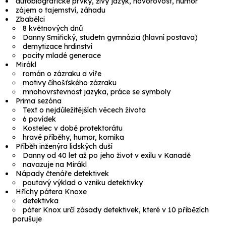
autobiografické prvky, živý jazyk, hovorovost, humor
zájem o tajemství, záhadu
Zbabělci
8 květnových dnů
Danny Smiřický, studetn gymnázia (hlavní postava)
demytizace hrdinství
pocity mladé generace
Mirákl
román o zázraku a víře
motivy číhošťského zázraku
mnohovrstevnost jazyka, práce se symboly
Prima sezóna
Text o nejdůležitějších věcech života
6 povídek
Kostelec v době protektorátu
hravé příběhy, humor, komika
Příběh inženýra lidských duší
Danny od 40 let až po jeho život v exilu v Kanadě
navazuje na
Mirákl
Nápady čtenáře detektivek
poutavý výklad o vzniku detektivky
Hříchy pátera Knoxe
detektivka
páter Knox určí zásady detektivek, které v 10 příbězích
porušuje