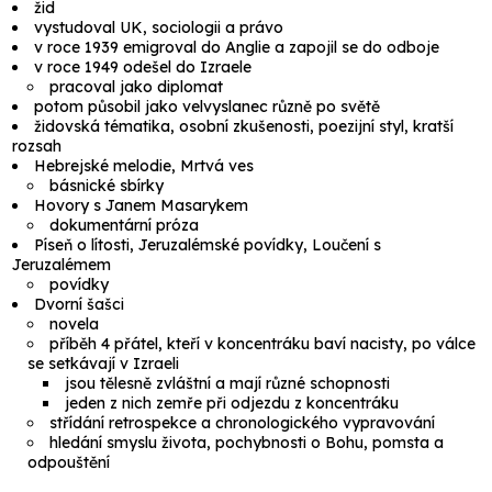
žid
vystudoval UK, sociologii a právo
v roce 1939 emigroval do Anglie a zapojil se do odboje
v roce 1949 odešel do Izraele
pracoval jako diplomat
potom působil jako velvyslanec různě po světě
židovská tématika, osobní zkušenosti, poezijní styl, kratší
rozsah
Hebrejské melodie, Mrtvá ves
básnické sbírky
Hovory s Janem Masarykem
dokumentární próza
Píseň o lítosti, Jeruzalémské povídky, Loučení s
Jeruzalémem
povídky
Dvorní šašci
novela
příběh 4 přátel, kteří v koncentráku baví nacisty, po válce
se setkávají v Izraeli
jsou tělesně zvláštní a mají různé schopnosti
jeden z nich zemře při odjezdu z koncentráku
střídání retrospekce a chronologického vypravování
hledání smyslu života, pochybnosti o Bohu, pomsta a
odpouštění