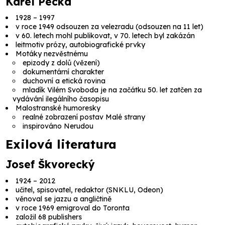
Karel Pecka
1928 – 1997
v roce 1949 odsouzen za velezradu (odsouzen na 11 let)
v 60. letech mohl publikovat, v 70. letech byl zakázán
leitmotiv prózy, autobiografické prvky
Motáky nezvěstnému
epizody z dolů (vězení)
dokumentární charakter
duchovní a etická rovina
mladík Vilém Svoboda je na začátku 50. let zatčen za
vydávání ilegálního časopisu
Malostranské humoresky
realné zobrazení postav Malé strany
inspirováno Nerudou
Exilová literatura
Josef Škvorecký
1924 – 2012
učitel, spisovatel, redaktor (SNKLU, Odeon)
věnoval se jazzu a angličtině
v roce 1969 emigroval do Toronta
založil
68 publishers