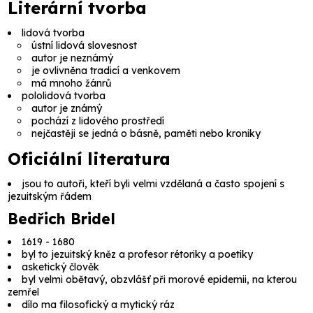
Literární tvorba
lidová tvorba
ústní lidová slovesnost
autor je neznámý
je ovlivněna tradicí a venkovem
má mnoho žánrů
pololidová tvorba
autor je známý
pochází z lidového prostředí
nejčastěji se jedná o básně, paměti nebo kroniky
Oficiální literatura
jsou to autoři, kteří byli velmi vzdělaná a často spojení s
jezuitským řádem
Bedřich Bridel
1619 - 1680
byl to jezuitský kněz a profesor rétoriky a poetiky
asketický člověk
byl velmi obětavý, obzvlášť při morové epidemii, na kterou
zemřel
dílo ma filosofický a mytický ráz