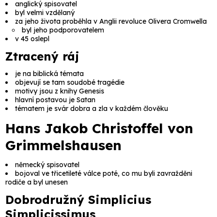
anglický spisovatel
byl velmi vzdělaný
za jeho života proběhla v Anglii revoluce Olivera Cromwella
byl jeho podporovatelem
v 45 oslepl
Ztracený ráj
je na biblická témata
objevují se tam soudobé tragédie
motivy jsou z knihy Genesis
hlavní postavou je
Satan
tématem je svár dobra a zla v každém člověku
Hans Jakob Christoffel von
Grimmelshausen
německý spisovatel
bojoval ve třicetileté válce poté, co mu byli zavražděni
rodiče a byl unesen
Dobrodružný Simplicius
Simplicissimus