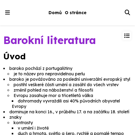
Domů
O stránce
Barokní literatura
Úvod
baroko
pochází z portugalštiny
je to název pro nepravidelnou perlu
baroko je povážováno za poslední univerzální evropský styl
postihl veškeré části umění a zasáhl do všech vrstev
změnil pohled na náboženství a filosofii
Evropu zasahuje mor a třicetiletá válka
dohromady vyvraždili asi 40% původních obyvatel
Evropy
dominuje na konci 16., v průběhu 17. a na začátku 18. století
znaky
kontrasty
v umění i životě
duch a hmota, světlo a šero, rychlé a pomalé tempo