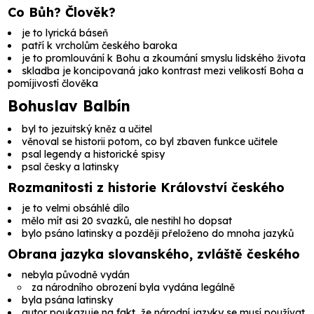
Co Bůh? Člověk?
je to lyrická báseň
patří k vrcholům českého baroka
je to promlouvání k Bohu a zkoumání smyslu lidského života
skladba je koncipovaná jako kontrast mezi velikostí Boha a
pomíjivostí člověka
Bohuslav Balbín
byl to jezuitský kněz a učitel
věnoval se historii potom, co byl zbaven funkce učitele
psal legendy a historické spisy
psal česky a latinsky
Rozmanitosti z historie Království českého
je to velmi obsáhlé dílo
mělo mít asi 20 svazků, ale nestihl ho dopsat
bylo psáno latinsky a později přeloženo do mnoha jazyků
Obrana jazyka slovanského, zvláště českého
nebyla původně vydán
za národního obrození byla vydána legálně
byla psána latinsky
autor poukazuje na fakt, že národní jazyky se musí používat