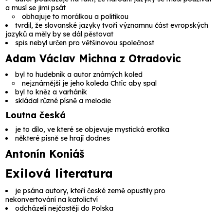
a musí se jimi psát
obhajuje to morálkou a politikou
tvrdil, že slovanské jazyky tvoří významnu část evropských
jazyků a měly by se dál pěstovat
spis nebyl určen pro většinovou společnost
Adam Václav Michna z Otradovic
byl to hudebník a autor známých koled
nejznámější je jeho koleda
Chtíc aby spal
byl to kněz a varháník
skládal různé písně a melodie
Loutna česká
je to dílo, ve které se objevuje mystická erotika
některé písně se hrají dodnes
Antonín Koniáš
Exilová literatura
je psána autory, kteří české země opustily pro
nekonvertování na katolictví
odcházeli nejčastěji do Polska