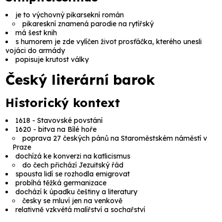
je to výchovný pikarsekní román
pikareskní znamená parodie na rytířský
má šest knih
s humorem je zde vylíčen život prosťáčka, kterého unesli
vojáci do armády
popisuje krutost války
Český literární barok
Historický kontext
1618 - Stavovské povstání
1620 - bitva na Bílé hoře
poprava 27 českých pánů na Staroměstském náměstí v
Praze
dochízá ke konverzi na katlicismus
do čech přichází Jezuitský řád
spousta lidí se rozhodla emigrovat
probíhá těžká germanizace
dochází k úpadku češtiny a literatury
česky se mluví jen na venkově
relativně vzkvétá malířství a sochařství