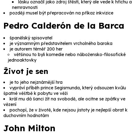
lásku označil jako zdroj štěstí, který ale vede k hříchu a
nemravnosti
později musel být přepracován na příkaz inkvizice
Pedro Calderón de la Barca
španělský spisovatel
je významným představitelem vrcholného baroka
je autorem téměř 200 her
většinou to byli komedie nebo nábožensko-filosofické
jednoaktovky
Život je sen
je to jeho nejznámější hra
vypráví příběh prince
Segismunda
, který odsouzen kvůlu
špatné věštbě k pobytu ve věži
král mu dá šanci žít na svobodě, ale ocitne se zpátky ve
vězení
pochopí, že v životě, kde nejsou jistoty je nejlepší obrat k
duchovním hodnotám
John Milton