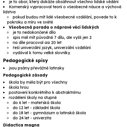
je to obor, který dokáže obsáhnout všechno lidské vědění
Komenský vypracoval teorii o všeobecné náuce a výchově
lidstva
pokud budou mít lidé všeobecné vzdělání, povede to k
pokroku a míru ve světě
Všeobecná porada o nápravě věcí lidských
je to nedokončené dílo
spis měl mít původně 7 dílu, ale vyšli jen 2
na díle pracoval asi 20 let
řeší univerzální jazyk, univerzální vzdělání
vydával k tomu velké slovníky
Pedagogické spisy
jsou psány převážně latinsky
Pedagogické zásady
škola by měla být pro všechny
škola hrou
postavení konkrétního k abstraktnímu
rozdělení školy na stupně
do 6 let -
mateřská škola
do 12 let -
základní škola
do 18 let -
gymnázium
a
latinská škola
do 24 let -
univerzita
Didactica magna