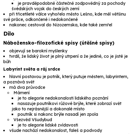
je pravděpodobně částečně zodpovědný za pochody
švédských vojsk do českých zemí
při třicetileté válce vyhořelo město Lešno, kde měl většinu
své práce, odkončené i nedokončené
nakonec cestoval do Nizozemska, kde také zemřel
Dílo
Nábožensko-filozofické spisy (
útěšné spisy
)
objevují se barokní myšlenky
tvrdil, že lidský život je plný utrpení a že jediné, co je jisté je
bůh
Labyrint světa a ráj srdce
hlavní postavou je potník, který putuje městem, labyrintem,
a poznává svět
má dva průvodce
Mámení
je to alegorie nedokonalosti lidského poznání
nasazuje poutníkovi růžové brýle, které zobrazí svět
jako to nejrásnější a dokonalé místo
poutník si nakonc brýle nasadí jen zpola
Všezvěd Všudybud
je to alegorie lidské zvídavosti
všude nachází nedokonalost, faleš a podvody