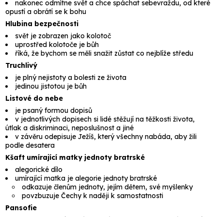
nakonec odmítne svět a chce spáchat sebevraždu, od které
opustí a obrátí se k bohu
Hlubina bezpečnosti
svět je zobrazen jako kolotoč
uprostřed kolotoče je bůh
říká, že bychom se měli snažit zůstat co nejblíže středu
Truchlivý
je plný nejistoty a bolesti ze života
jedinou jistotou je bůh
Listové do nebe
je psaný formou dopisů
v jednotlivých dopisech si lidé stěžují na těžkosti života,
útlak a diskriminaci, neposlušnost a jiné
v závěru odepisuje Ježíš, který všechny nabáda, aby žili
podle desatera
Kšaft umírající matky jednoty bratrské
alegorické dílo
umírající matka je alegorie jednoty bratrské
odkazuje členům jednoty, jejím dětem, své myšlenky
povzbuzuje Čechy k naději k samostatnosti
Pansofie