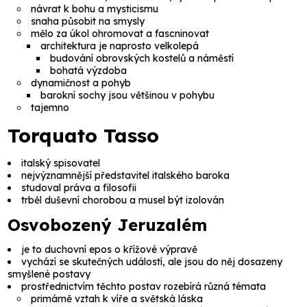
návrat k bohu a mysticismu
snaha působit na smysly
mělo za úkol ohromovat a fascninovat
architektura je naprosto velkolepá
budování obrovských kostelů a náměstí
bohatá výzdoba
dynamičnost a pohyb
barokní sochy jsou většinou v pohybu
tajemno
Torquato Tasso
italský spisovatel
nejvýznamnější představitel italského baroka
studoval práva a filosofii
trběl duševní chorobou a musel být izolován
Osvobozený Jeruzalém
je to duchovní epos o křížové výpravě
vychází se skutečných událostí, ale jsou do něj dosazeny
smyšlené postavy
prostřednictvím těchto postav rozebírá různá témata
primárně vztah k víře a světská láska