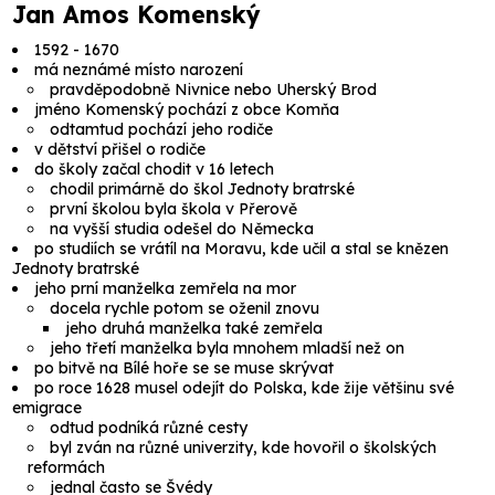
Jan Amos Komenský
1592 - 1670
má neznámé místo narození
pravděpodobně Nivnice nebo Uherský Brod
jméno
Komenský
pochází z obce
Komňa
odtamtud pochází jeho rodiče
v dětství přišel o rodiče
do školy začal chodit v 16 letech
chodil primárně do škol Jednoty bratrské
první školou byla škola v Přerově
na vyšší studia odešel do Německa
po studiích se vrátíl na Moravu, kde učil a stal se knězen
Jednoty bratrské
jeho prní manželka zemřela na mor
docela rychle potom se oženil znovu
jeho druhá manželka také zemřela
jeho třetí manželka byla mnohem mladší než on
po bitvě na Bílé hoře se se muse skrývat
po roce 1628 musel odejít do Polska, kde žije většinu své
emigrace
odtud podníká různé cesty
byl zván na různé univerzity, kde hovořil o školských
reformách
jednal často se Švédy