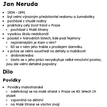
Jan Neruda
1834 - 1891
byl velmi výrazným představitel realismu a žurnalistiky
pocházel z chudé rodiny
prakticky celý život trávil v Praze
pocházel z Malé Strany
vysokou školu nedokončil
působil v Národních listech, kde psal fejetony
nejznámějším je
Kam s ním?
líčí se v něm jeho trable s prodejem slamníku
v próze se velmi soustředí na detaily a maličkosti
drobnokresba
často se v jeho práci nevyskytuje velké množství postav,
jsou ale velmi detailně popsány
Dílo
Povídky
Povídky malostranské
odehrávají se na malé straně v Praze ve 40. letech 19.
století
vzpomíná na dětství
na Malé Straně se všichni znají