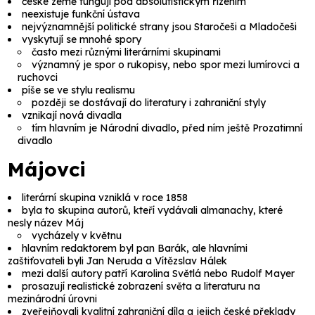
české země fungují pod absolutistickým řízením
neexistuje funkční ústava
nejvýznamnější politické strany jsou Staročeši a Mladočeši
vyskytují se mnohé spory
často mezi různými literárními skupinami
významný je spor o rukopisy, nebo spor mezi lumírovci a
ruchovci
píše se ve stylu realismu
později se dostávají do literatury i zahraniční styly
vznikají nová divadla
tím hlavním je Národní divadlo, před ním ještě Prozatimní
divadlo
Májovci
literární skupina vzniklá v roce 1858
byla to skupina autorů, kteří vydávali almanachy, které
nesly název Máj
vycházely v květnu
hlavním redaktorem byl pan Barák, ale hlavními
zaštiťovateli byli Jan Neruda a Vítězslav Hálek
mezi další autory patří Karolina Světlá nebo Rudolf Mayer
prosazují realistické zobrazení světa a literaturu na
mezinárodní úrovni
zveřejňovali kvalitní zahraniční díla a jejich české překlady