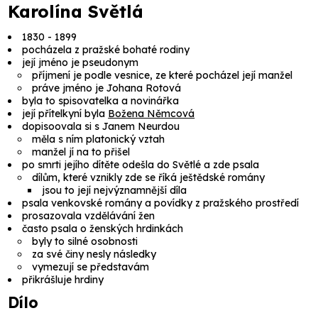
Karolína Světlá
1830 - 1899
pocházela z pražské bohaté rodiny
její jméno je pseudonym
příjmení je podle vesnice, ze které pocházel její manžel
práve jméno je Johana Rotová
byla to spisovatelka a novinářka
její přítelkyní byla
Božena Němcová
dopisoovala si s Janem Neurdou
měla s ním platonický vztah
manžel jí na to přišel
po smrti jejího dítěte odešla do Světlé a zde psala
dílům, které vznikly zde se říká
ještědské romány
jsou to její nejvýznamnější díla
psala venkovské romány a povídky z pražského prostředí
prosazovala vzdělávání žen
často psala o ženských hrdinkách
byly to silné osobnosti
za své činy nesly následky
vymezují se představám
přikrášluje hrdiny
Dílo