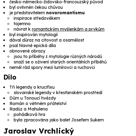
česko-německo-židovsko-francouzský původ
byl ovlivněn čekou chůvou
je představitelem
novoromantismu
inspirace středověkem
tajemno
návrat k
romantickým myšlenkám a prvkům
byl inspirován mytologií
dával důraz na citovost a osamělost
psal hlavně epická díla
obnovené obrazy
jsou to příběhy z mytologie různých národů
snaží se o oživení starých orientálních příběhů
neměl rád spory mezi lumírovci a ruchovci
Dílo
Tři legendy o krucifixu
slovanské legendy v křesťanském prostředí
Dům u Tonoucí hvězdy
Román o větrném přátelství
Radúz a Mahulena
pohádková hra
byla zpracována jako balet Josefem Sukem
Jaroslav Vrchlický