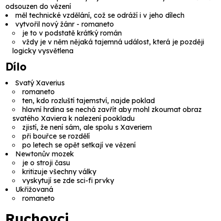
odsouzen do vězení
měl technické vzdělání, což se odráží i v jeho dílech
vytvořil nový žánr -
romaneto
je to v podstatě krátký román
vždy je v něm nějaká tajemná událost, která je později
logicky vysvětlena
Dílo
Svatý Xaverius
romaneto
ten, kdo rozluští tajemství, najde poklad
hlavní hrdina se nechá zavřít aby mohl zkoumat obraz
svatého Xaviera k nalezení pookladu
zjistí, že není sám, ale spolu s Xaveriem
při bouřce se rozdělí
po letech se opět setkají ve vězení
Newtonův mozek
je o stroji času
kritizuje všechny války
vyskytují se zde sci-fi prvky
Ukřižovaná
romaneto
Ruchovci