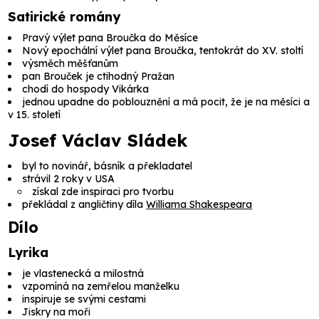
Satirické romány
Pravý výlet pana Broučka do Měsíce
Nový epochální výlet pana Broučka, tentokrát do XV. stoltí
výsměch měšťanům
pan Brouček je ctihodný Pražan
chodí do hospody Vikárka
jednou upadne do poblouznění a má pocit, že je na měsíci a
v 15. století
Josef Václav Sládek
byl to novinář, básník a překladatel
strávil 2 roky v USA
získal zde inspiraci pro tvorbu
překládal z angličtiny díla
Williama Shakespeara
Dílo
Lyrika
je vlastenecká a milostná
vzpomíná na zemřelou manželku
inspiruje se svými cestami
Jiskry na moři