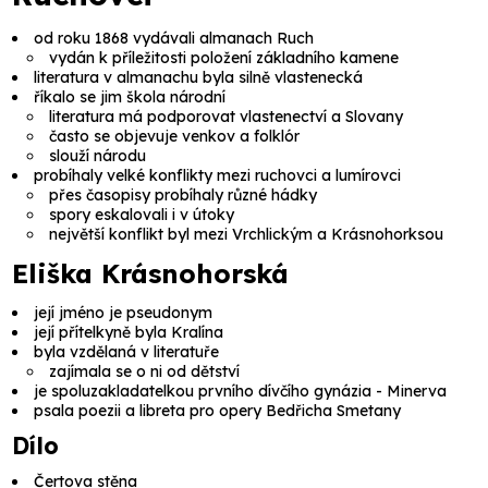
od roku 1868 vydávali almanach Ruch
vydán k příležitosti položení základního kamene
literatura v almanachu byla silně vlastenecká
říkalo se jim
škola národní
literatura má podporovat vlastenectví a Slovany
často se objevuje venkov a folklór
slouží národu
probíhaly velké konflikty mezi ruchovci a lumírovci
přes časopisy probíhaly různé hádky
spory eskalovali i v útoky
největší konflikt byl mezi Vrchlickým a Krásnohorksou
Eliška Krásnohorská
její jméno je pseudonym
její přítelkyně byla Kralína
byla vzdělaná v literatuře
zajímala se o ni od dětství
je spoluzakladatelkou prvního dívčího gynázia -
Minerva
psala poezii a libreta pro opery Bedřicha Smetany
Dílo
Čertova stěna