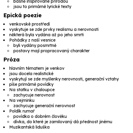
básně inspirované přírodou
jsou to primárně lyrické texty
Epická poezie
venkovské prostředí
vyskytuje se zde prvky realismu a nerovnosti
některá byla vydána až po jeho smrti
Pohádky z naší vesnice
byli vydány posmrtně
postavy mají propracovaný charakter
Próza
hlavním tématem je venkov
jsou docela realistické
vyskytují se zde myšlenky nerovnosti, generační vztahy
píše primárně povídky
Na statku v chaloupce
zachycuje nerovnost
Na vejminku
zachycuje generační nerovnost
Poldík rumař
povídka o dobrém člověku
dívka, do které je zamilovaný dá přednost jinému
Muzikantská liduška