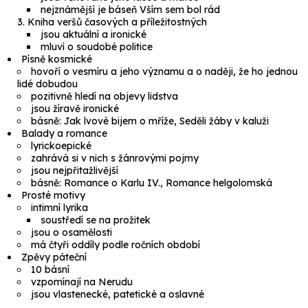
nejznámější je báseň
Vším sem bol rád
Kniha veršů časových a příležitostných
jsou aktuální a ironické
mluví o soudobé politice
Písně kosmické
hovoří o vesmíru a jeho významu a o naději, že ho jednou
lidé dobudou
pozitivně hledí na objevy lidstva
jsou žíravě ironické
básně:
Jak lvové bijem o mříže, Seděli žáby v kaluži
Balady a romance
lyrickoepické
zahrává si v nich s žánrovými pojmy
jsou nejpřitažlivější
básně:
Romance o Karlu IV., Romance helgolomská
Prosté motivy
intimní lyrika
soustředí se na prožitek
jsou o osamělosti
má čtyři oddíly podle ročních období
Zpěvy páteční
10 básní
vzpomínají na Nerudu
jsou vlastenecké, patetické a oslavné