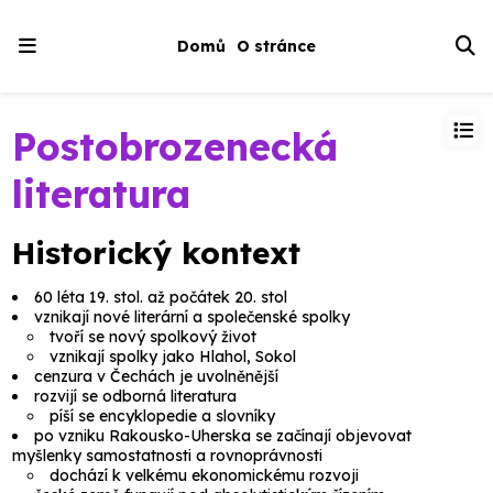
Domů
O stránce
Postobrozenecká
literatura
Historický kontext
60 léta 19. stol. až počátek 20. stol
vznikají nové literární a společenské spolky
tvoří se nový spolkový život
vznikají spolky jako Hlahol, Sokol
cenzura v Čechách je uvolněnější
rozvijí se odborná literatura
píší se encyklopedie a slovníky
po vzniku Rakousko-Uherska se začínají objevovat
myšlenky samostatnosti a rovnoprávnosti
dochází k velkému ekonomickému rozvoji