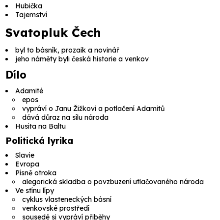
Hubička
Tajemství
Svatopluk Čech
byl to básník, prozaik a novinář
jeho náměty byli česká historie a venkov
Dílo
Adamité
epos
vypráví o Janu Žižkovi a potlačení Adamitů
dává důraz na sílu národa
Husita na Baltu
Politická lyrika
Slavie
Evropa
Písně otroka
alegorická skladba o povzbuzení utlačovaného národa
Ve stínu lípy
cyklus vlasteneckých básní
venkovské prostředí
sousedé si vypráví přiběhy