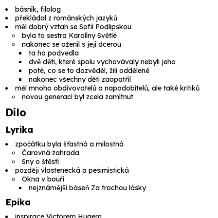
básník, filolog
překládal z románských jazyků
měl dobrý vztah se Sofií Podlipskou
byla to sestra Karolíny Světlé
nakonec se oženil s její dcerou
ta ho podvedla
dvě děti, které spolu vychovávaly nebyli jeho
poté, co se to dozvěděl, žili odděleně
nakonec všechny děti zaopatřil
měl mnoho obdivovatelů a napodobitelů, ale také kritiků
novou generací byl zcela zamítnut
Dílo
Lyrika
zpočátku byla šťastná a milostná
Čarovná zahrada
Sny o štěstí
později vlastenecká a pesimistická
Okna v bouři
nejznámější báseň
Za trochou lásky
Epika
inspirace
Victorem Hugem