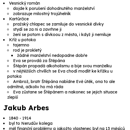
Vesnický román
dojde k porušení dohodnutého manželství
zobrazuje milostný trojúhelník
Kartůrčice
pražský chlapec se zamiluje do vesnické dívky
stydí se za ni a zavrhne ji
žení se potom s dívkoou z města, i když ji nemiluje
Kříž u potoka
tajemno
rod je prokletý
žádné manželství nedopadne dobře
Eva se provdá za Štěpána
Štěpán propadá alkoholismu a bije svou manželku
v nějtěžších chvílích se Eva chodí modlit ke křížku u
potoka
Ambrož, bratr Štěpána nabídne Evě útěk, ona to ale
odmítně, ačkoliv ho má ráda
Eva zůstane se Štěpánem a nakonec se jejich situace
zlepší
Jakub Arbes
1840 - 1914
byl to Nerudův kolega
měl finanční problémy a jakožto vlastenec byl na 13 měsíců