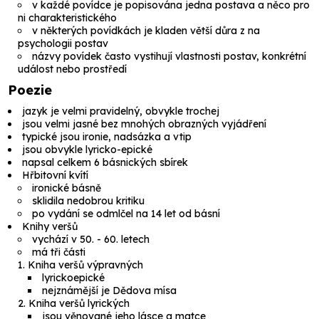
v každé povídce je popisována jedna postava a něco pro
ni charakteristického
v některých povídkách je kladen větší důra z na
psychologii postav
názvy povídek často vystihují vlastnosti postav, konkrétní
událost nebo prostředí
Poezie
jazyk je velmi pravidelný, obvykle trochej
jsou velmi jasné bez mnohých obrazných vyjádření
typické jsou ironie, nadsázka a vtip
jsou obvykle lyricko-epické
napsal celkem 6 básnických sbírek
Hřbitovní kvítí
ironické básně
sklidila nedobrou kritiku
po vydání se odmlčel na 14 let od básní
Knihy veršů
vychází v 50. - 60. letech
má tři části
Kniha veršů výpravných
lyrickoepické
nejznámější je
Dědova mísa
Kniha veršů lyrických
jsou věnované jeho lásce a matce