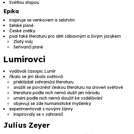
Světlou stopou
Epika
inspiruje se venkovem a selstvím
Selské písně
České znělky
psal také literaturu pro děti zábavným a živým jazykem
Zlatý máj
Seřivančí písně
Lumírovci
vydávali časopic
Lumír
říkalo se jim
škola světová
překládali zahraniční literaturu
snažili se povznést českou literaturu na úroveň světové
literatura podle nich nemá služit jen národu
umění podle nich nemá sloužit ke vzdělávání
objevují se zde humanistické myšlenky
experimentovali s novými žánry
inspirovaly se v zahraničí
Julius Zeyer