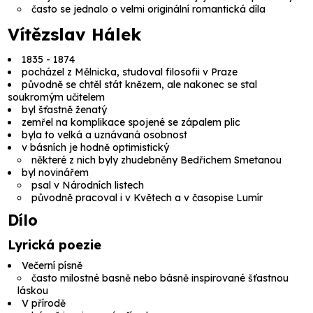
často se jednalo o velmi originální romantická díla
Vítězslav Hálek
1835 - 1874
pocházel z Mělnicka, studoval filosofii v Praze
původně se chtěl stát knězem, ale nakonec se stal
soukromým učitelem
byl šťastně ženatý
zemřel na komplikace spojené se zápalem plic
byla to velká a uznávaná osobnost
v básních je hodně optimistický
některé z nich byly zhudebněny Bedřichem Smetanou
byl novinářem
psal v Národních listech
původně pracoval i v Květech a v časopise Lumír
Dílo
Lyrická poezie
Večerní písně
často milostné basně nebo básně inspirované šťastnou
láskou
V přírodě