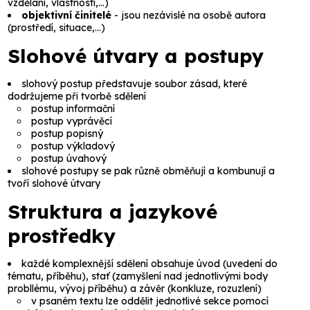
vzdělání, vlastnosti,…)
objektivní činitelé
- jsou nezávislé na osobě autora
(prostředí, situace,…)
Slohové útvary a postupy
slohový postup
představuje soubor zásad, které
dodržujeme při tvorbě sdělení
postup informační
postup vyprávěcí
postup popisný
postup výkladový
postup úvahový
slohové postupy se pak různě obměňují a kombunují a
tvoří
slohové útvary
Struktura a jazykové
prostředky
každé komplexnější sdělení obsahuje
úvod
(uvedení do
tématu, příběhu),
stať
(zamyšlení nad jednotlivými body
probllému, vývoj příběhu) a
závěr
(konkluze, rozuzlení)
v psaném textu lze oddělit jednotlivé sekce pomocí