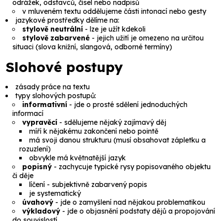
odrážek, odstavců, čísel nebo nadpisů
v mluveném textu oddělujeme části intonací nebo gesty
jazykové prostředky
dělíme na:
stylově neutrální
- lze je užít kdekoli
stylově zabarvené
- jejich užití je omezeno na určitou
situaci (slova knižní, slangová, odborné termíny)
Slohové postupy
zásady práce na textu
typy slohových postupů:
informativní
- jde o prosté sdělení jednoduchých
informací
vypravěcí
- sdělujeme nějaký zajímavý děj
míří k nějakému zakončení nebo pointě
má svoji danou strukturu (musí obsahovat zápletku a
rozuzlení)
obvykle má květnatější jazyk
popisný
- zachycuje typické rysy popisovaného objektu
či děje
líčení
- subjektivně zabarvený popis
je systematický
úvahový
- jde o zamyšlení nad nějakou problematikou
výkladový
- jde o objasnění podstaty dějů a propojování
do souvislostí