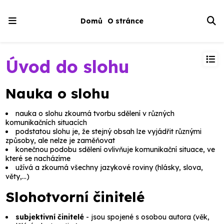
Domů
O stránce
Úvod do slohu
Nauka o slohu
nauka o slohu
zkoumá tvorbu sdělení v různých
komunikačních situacích
podstatou slohu je, že stejný obsah lze vyjádřit různými
způsoby, ale nelze je zaměňovat
konečnou podobu sdělení ovlivňuje komunikační situace, ve
které se nacházíme
užívá a zkoumá všechny jazykové roviny (hlásky, slova,
věty,…)
Slohotvorní činitelé
subjektivní činitelé
- jsou spojené s osobou autora (věk,