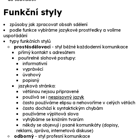
Funkční styly
způsoby jak zpracovat obsah sdělení
podle funkce vybíráme jazykové prostředky a volíme
uspořádání
typy funkčních stylů
prostěsdělovací
- styl běžné každodenní komunikace
přímý kontakt s adresátem
pouřirelné slohové postupy:
informativní
vyprávěcí
úvahový
popisný
jazyková stránka:
většinou nejsou připravené
používá se i
nespisovný jazyk
často používáme
elipsu
a nehovoříme v celých větách
často dochází k syntaktickým chybám
používáme výplňová slova
vyhýbáme se knižním tvarům
někdy se objevují i psané komunikáty (dopisy,
reklami, zpráva, internetová diskuse)
odborný
- styl profesní komunikace