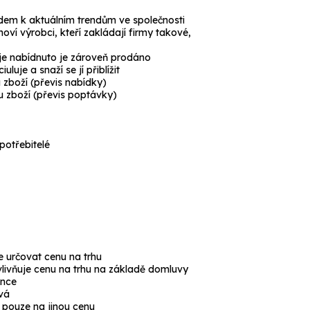
dem k aktuálním trendům ve společnosti
noví výrobci, kteří zakládají firmy takové,
je nabídnuto je zároveň prodáno
uje a snaží se jí přiblížit
u zboží (převis nabídky)
ku zboží (převis poptávky)
potřebitelé
 určovat cenu na trhu
livňuje cenu na trhu na základě domluvy
ence
vá
 pouze na jinou cenu