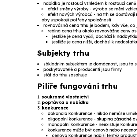
nabídka je rostoucí vzhledem k rostoucí ceně
efekt změny výroby
- výroba se mění vzhle
efekt nových výrobců
- na trh se dostávají 
aby uspokojii potřeby společnosti
rovnovážná cena trhu
je bodem, kdy vše, co 
reálná cena trhu okolo rovnovážné ceny osciul
jestliže je cena vyšší, dochází k nadbytki
jestliže je cena nižší, dochází k nedostat
Subjekty trhu
základním subjektem je domácnost, jsou to s
poskytovatelé a producenti jsou firmy
stát do trhu zasahuje
Pilíře fungování trhu
soukromé vlastnictví
poptávka a nabídka
konkurence
dokonalá konkurence
- nikdo nemůže uměle
oligopolní konkurence
- skupina zásadně ov
monopolní konkurence
- neexistuje konkur
konkurence může být cenová nebo neceno
cenová konkurence nabízí tentýž produkt