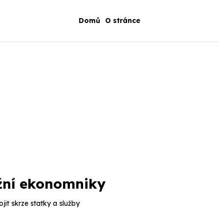
Domů
O stránce
žní ekonomniky
it skrze statky a služby