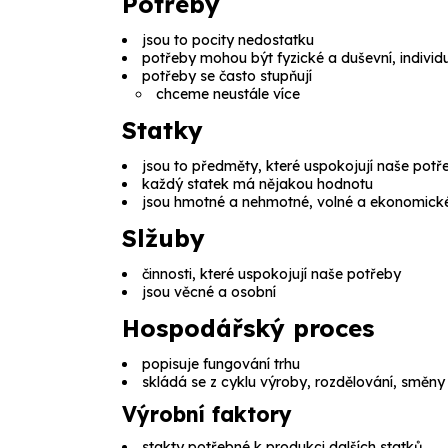
Potřeby
jsou to pocity nedostatku
potřeby mohou být fyzické a duševní, individu
potřeby se často stupňují
chceme neustále více
Statky
jsou to předměty, které uspokojují naše potř
každý statek má nějakou hodnotu
jsou hmotné a nehmotné, volné a ekonomické,
Slžuby
činnosti, které uspokojují naše potřeby
jsou věcné a osobní
Hospodářský proces
popisuje fungování trhu
skládá se z cyklu výroby, rozdělování, směny
Výrobní faktory
stakty potřebné k produkci dalších statků