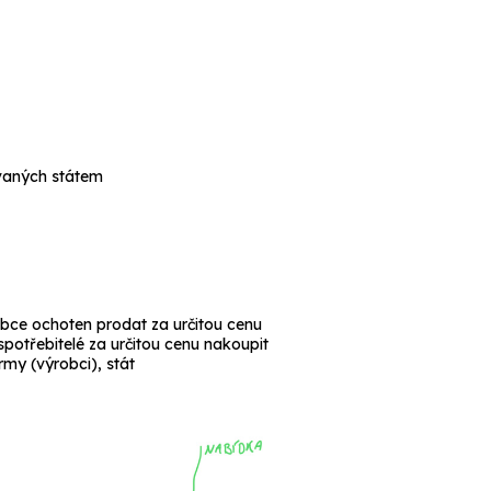
ovaných státem
obce ochoten prodat za určitou cenu
spotřebitelé za určitou cenu nakoupit
irmy (výrobci), stát