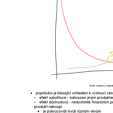
Graf vztahu nabí
poptávka je klesající vzhledem k rostoucí ce
efekt substituce
- nahrazení jiným produktem
efekt důchodový
- nedostatek finančních pr
produkt nekoupí
je pokrucován kvůli různým vlivům