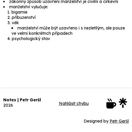
zákonný způsob uzavření manželství je civilní a církevní
manželství vylučuje:
bigamie
příbuzenství
věk
manželství může být uzavřeno i s nezletilým, ale pouze
ve velmi konkrétnch případech
psychologický stav
Notes | Petr Geršl
Nahlásit chybu
2026
Designed by
Petr Geršl