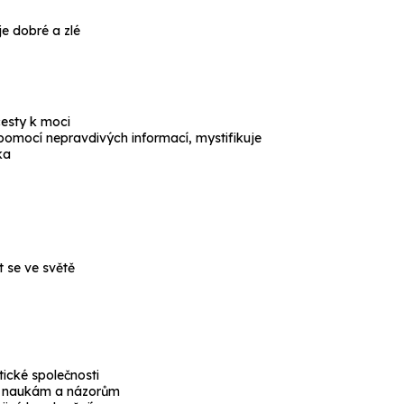
je dobré a zlé
 cesty k moci
omocí nepravdivých informací, mystifikuje
ka
t se ve světě
ické společnosti
p k naukám a názorům