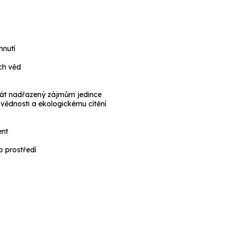
hnutí
ch věd
 stát nadřazený zájmům jedince
ovědnosti a ekologickému cítění
ent
o prostředí