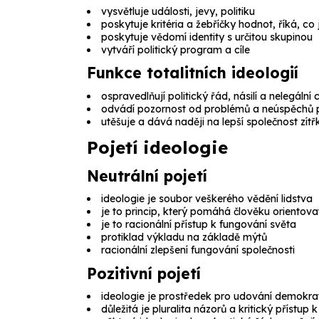
vysvětluje události, jevy, politiku
poskytuje kritéria a žebříčky hodnot, říká, co 
poskytuje vědomí identity s určitou skupinou
vytváří politický program a cíle
Funkce totalitních ideologií
ospravedlňují politický řád, násilí a nelegální
odvádí pozornost od problémů a neúspěchů p
utěšuje a dává naději na lepší společnost zítř
Pojetí ideologie
Neutrální pojetí
ideologie je soubor veškerého vědění lidstva
je to princip, který pomáhá člověku orientova
je to racionální přístup k fungování světa
protiklad výkladu na základě mýtů
racionální zlepšení fungování společnosti
Pozitivní pojetí
ideologie je prostředek pro udování demokrat
důležitá je pluralita názorů a kritický přístu