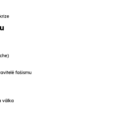
krize
mu
sche)
avitelé fašismu
á válka