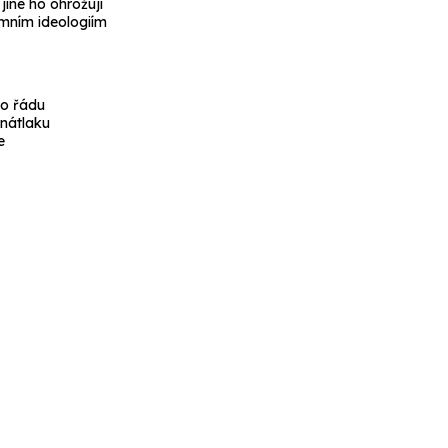
jiné ho ohrožují
émním ideologiím
ho řádu
 nátlaku
e