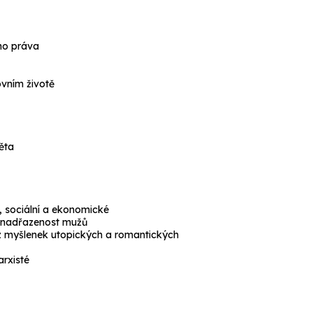
ího práva
ovním životě
ěta
, sociální a ekonomické
í nadřazenost mužů
 i z myšlenek utopických a romantických
arxisté