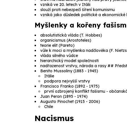
vzniká ve 20. letech v Itálii
slouží proti nebezpečí šíření komunismu
vzniká jako důsledek politické a ekonomické 
Myšlenky a kořeny fašis
absolutistická vláda (T. Hobbes)
organicismus (Arostoteles)
teorie elit (Pareto)
vůle k moci a myšlenka nadčlověka (F. Nietz
vláda silného vůdce
hierarchický model společnosti
nadřazenost vrstvy, národa a rasy ## Předst
Benito Mussoliny (1883 - 1945)
Itálie
podpora nejvyšší vrstvy
Francisco Franko (1892 - 1975)
první ozbrojený konflikt fašismu - občansk
Juan Peron (1895 - 1974)
Augusto Pinochet (1915 - 2006)
Chile
Nacismus