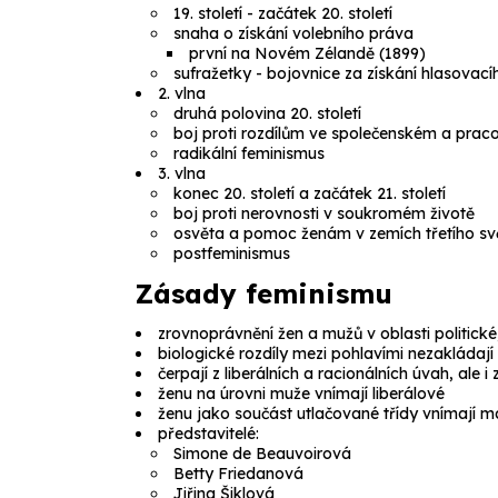
19. století - začátek 20. století
snaha o získání volebního práva
první na Novém Zélandě (1899)
sufražetky
- bojovnice za získání hlasovac
2. vlna
druhá polovina 20. století
boj proti rozdílům ve společenském a prac
radikální feminismus
3. vlna
konec 20. století a začátek 21. století
boj proti nerovnosti v soukromém životě
osvěta a pomoc ženám v zemích třetího sv
postfeminismus
Zásady feminismu
zrovnoprávnění žen a mužů v oblasti politické
biologické rozdíly mezi pohlavími nezakládaj
čerpají z liberálních a racionálních úvah, ale
ženu na úrovni muže vnímají liberálové
ženu jako součást utlačované třídy vnímají m
představitelé:
Simone de Beauvoirová
Betty Friedanová
Jiřina Šiklová