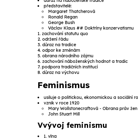
důraz na náboženské tradice
představitelé:
Margaret Thatcherová
Ronald Regan
George Bush
Václav Klaus ## Doktríny konzervatismu
zachování statutu quo
održení řádu
důraz na tradice
odpor ke změnám
obrana národního zájmu
zachování náboženských hodnot a tradic
podpora tradičních institucí
důraz na výchovu
Feminismus
usiluje o politickou, ekonomickou a sociální 
vznik v roce 1920
Mary Wollstonecraftová -
Obrana práv žen
John Stuart Mill
Vvývoj feminismu
1. vlna