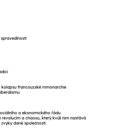
í spravedlnosti
adici
oti kolapsu francouzské mmonarchie
liberalismu
sociálního a ekonomického řádu
i revolucím a chaosu, který kvůli nim nastává
a zvyky dané společnosti