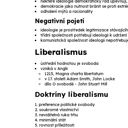
některé ideologie demokratický řád upevňují, 
demokracie jako nutnost bránit se proti extr
odhalení mýtů a racionality
Negativní pojetí
ideologie je prostředek legitimizace stávající
třídní společnosti potřebují ideologii k udržení
komunistická společnost ideologii nepotřebuj
Liberalismus
ústřední hodnotou je svoboda
vzniká v Anglii
1215, Magna charta libertatum
v 17. století Adam Smith, John Locke
dílo
O svobodě
- John Stuart Mill
Doktríny liberalismu
preference politické svobody
soukromé vlastnictví
neviditelná ruka trhu
minimální stát
rovnost příležitosti