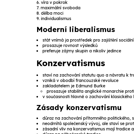
víra v pokrok
maximální svoboda
dělba moci
individualismus
Moderní liberalismus
stát vnímá ja prostředek pro zajištění sociáln
prosazuje rovnost výsledků
preferuje zájmy skupin a nikoliv jedince
Konzervatismus
staví na zachování statutu quo a návratu k tr
vzniká v obodbí francouzské revoluce
zakladatelem je Edmund Burke
prosazuje stabilita anglické monarchie pr
v současnosti hlavně o zachování klasického 
Zásady konzervatismu
důraz na zachování přítomného politického, 
neodmítá společenský vývoj, ale staví se prot
zásadní vliv na konzervatismus mají tradice 