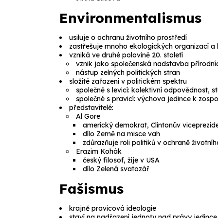
Environmentalismus
usiluje o ochranu životního prostředí
zastřešuje mnoho ekologických organizací a 
vzniká ve druhé polovině 20. století
vznik jako společenská nadstavba přírodní
nástup zelných politických stran
složité zařazení v politickém spektru
společné s levicí: kolektivní odpovědnost,
společné s pravicí: výchova jedince k zosp
představitelé:
Al Gore
americký demokrat, Clintonův viceprezid
dílo
Země na misce vah
zdůrazňuje roli politiků v ochraně životníh
Erazim Kohák
český filosof, žije v USA
dílo
Zelená svatozář
Fašismus
krajně pravicová ideologie
staví na nadřazení jednoty nad právy jedince