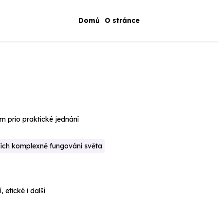
Domů
O stránce
 prio praktické jednání
ících komplexně fungování světa
 etické i další