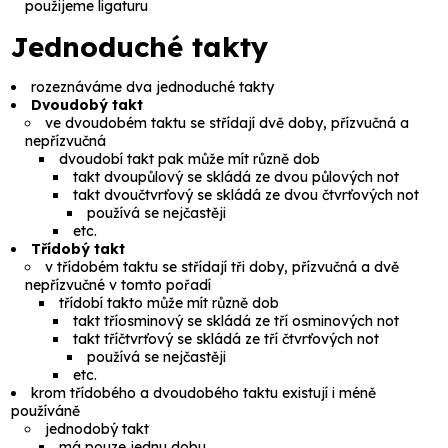
použijeme ligaturu
Jednoduché takty
rozeznáváme dva jednoduché takty
Dvoudobý takt
ve dvoudobém taktu se střídají dvě doby, přízvučná a
nepřízvučná
dvoudobí takt pak může mít různě dob
takt
dvoupůlový
se skládá ze dvou půlových not
takt
dvoučtvrťový
se skládá ze dvou čtvrťových not
používá se nejčastěji
etc.
Třídobý takt
v třídobém taktu se střídají tři doby, přízvučná a dvě
nepřízvučné v tomto pořadí
třídobí takto může mít různě dob
takt
tříosminový
se skládá ze tří osminových not
takt
tříčtvrťový
se skládá ze tří čtvrťových not
používá se nejčastěji
etc.
krom třídobého a dvoudobého taktu existují i méně
používáně
jednodobý
takt
má pouze jednu dobu