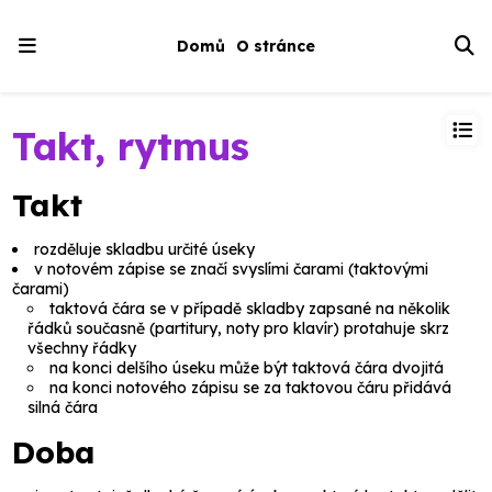
Domů
O stránce
Takt, rytmus
Takt
rozděluje skladbu určité úseky
v notovém zápise se značí svyslími čarami (
taktovými
čarami
)
taktová čára se v případě skladby zapsané na několik
řádků současně (partitury, noty pro klavír) protahuje skrz
všechny řádky
na konci delšího úseku může být taktová čára dvojitá
na konci notového zápisu se za taktovou čáru přidává
silná čára
Doba