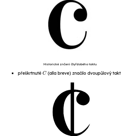
Historické znčení čtyřdobého taktu
C
přeškrtnuté
(
alla breve
) značilo dvoupůlový takt