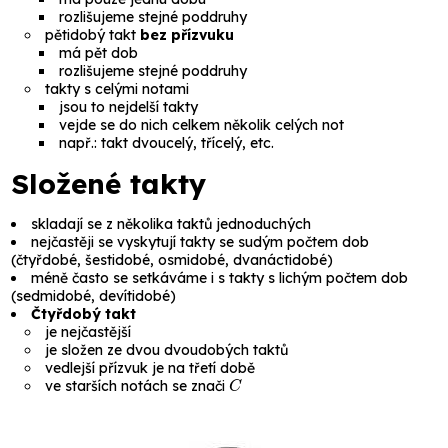
rozlišujeme stejné poddruhy
pětidobý
takt
bez přízvuku
má pět dob
rozlišujeme stejné poddruhy
takty s celými notami
jsou to nejdelší takty
vejde se do nich celkem několik celých not
např.: takt
dvoucelý, třícelý
, etc.
Složené takty
skladají se z několika taktů jednoduchých
nejčastěji se vyskytují takty se sudým počtem dob
(
čtyřdobé, šestidobé, osmidobé, dvanáctidobé
)
méně často se setkáváme i s takty s lichým počtem dob
(
sedmidobé, devítidobé
)
Čtyřdobý takt
je nejčastější
je složen ze dvou dvoudobých taktů
vedlejší přízvuk je na třetí době
C
ve starších notách se znači