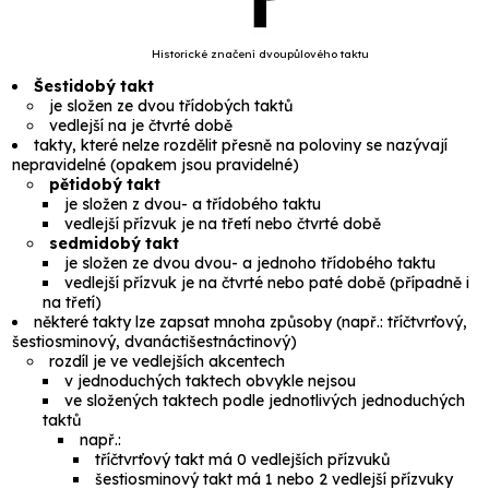
Historické značení dvoupůlového taktu
Šestidobý takt
je složen ze dvou třídobých taktů
vedlejší na je čtvrté době
takty, které nelze rozdělit přesně na poloviny se nazývají
nepravidelné
(opakem jsou
pravidelné
)
pětidobý takt
je složen z dvou- a třídobého taktu
vedlejší přízvuk je na třetí nebo čtvrté době
sedmidobý takt
je složen ze dvou dvou- a jednoho třídobého taktu
vedlejší přízvuk je na čtvrté nebo paté době (případně i
na třetí)
některé takty lze zapsat mnoha způsoby (např.:
tříčtvrťový,
šestiosminový, dvanáctišestnáctinový
)
rozdíl je ve vedlejších akcentech
v jednoduchých taktech obvykle nejsou
ve složených taktech podle jednotlivých jednoduchých
taktů
např.:
tříčtvrťový takt má 0 vedlejších přízvuků
šestiosminový takt má 1 nebo 2 vedlejší přízvuky