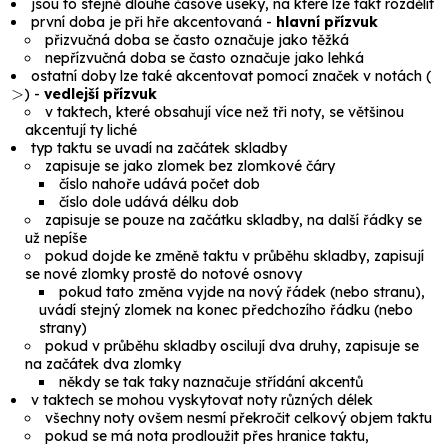
jsou to stejně dlouhé časové úseky, na které lze takt rozdělit
první doba je při hře akcentovaná -
hlavní přízvuk
přizvučná doba se často označuje jako
těžká
nepřízvučná doba se často označuje jako
lehká
ostatní doby lze také akcentovat pomocí značek v notách (
>
) -
vedlejší přízvuk
v taktech, které obsahují více než tři noty, se většinou
akcentují ty liché
typ taktu se uvadí na začátek skladby
zapisuje se jako zlomek bez zlomkové čáry
číslo nahoře udává počet dob
číslo dole udává délku dob
zapisuje se pouze na začátku skladby, na další řádky se
už nepíše
pokud dojde ke změně taktu v průběhu skladby, zapisují
se nové zlomky prostě do notové osnovy
pokud tato změna vyjde na nový řádek (nebo stranu),
uvádí stejný zlomek na konec předchozího řádku (nebo
strany)
pokud v průběhu skladby oscilují dva druhy, zapisuje se
na začátek dva zlomky
někdy se tak taky naznačuje střídání akcentů
v taktech se mohou vyskytovat noty různých délek
všechny noty ovšem nesmí překročit celkový objem taktu
pokud se má nota prodloužit přes hranice taktu,