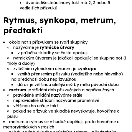
dvanáctišestnáctinový takt má 2, 3 nebo 5
vedlejších přízvuků
Rytmus, synkopa, metrum,
předtaktí
okolo not s přízvukem se tvoří skupinky
nazývame je
rytmické útvary
v průběhu skladby se často opakují
rytmickým útvarem je jakákoli opakující se skupina not (i
trioly a duoly)
zvláštním rytmickým útvarem je
synkopa
vzniká přensením přízvuku (vedlejšího nebo hlavního)
na předchozí dobu nepřízvučnou
důraz je většinou silnější než by měla původní doba
metrum
je střídání dob přízvučných a nepřízvučných
pravidelné střídání nazýváme
stále
nepravidelné střídání nazýváme
proměnlivé
většinou ho určuje takt
pokud se přízvuk ve skladbě nevyskytuje, hovoříme o
pulsu
metrum a rytmus se v hudbě doplňují, proto hovoříme o
metrorytmických vztazích