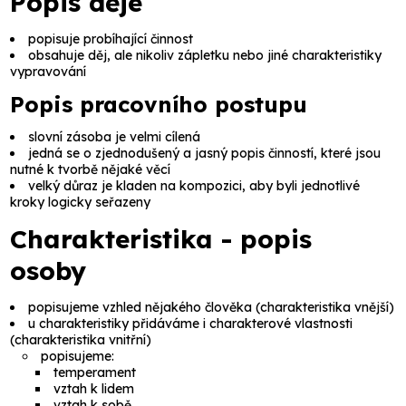
Popis děje
popisuje probíhající činnost
obsahuje děj, ale nikoliv zápletku nebo jiné charakteristiky
vypravování
Popis pracovního postupu
slovní zásoba je velmi cílená
jedná se o zjednodušený a jasný popis činností, které jsou
nutné k tvorbě nějaké věcí
velký důraz je kladen na kompozici, aby byli jednotlivé
kroky logicky seřazeny
Charakteristika - popis
osoby
popisujeme vzhled nějakého člověka (
charakteristika vnější
)
u charakteristiky přidáváme i charakterové vlastnosti
(
charakteristika vnitřní
)
popisujeme:
temperament
vztah k lidem
vztah k sobě