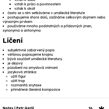
vztah k práci a povinnostem
vztak k okolí
často se s ním setkáváme v umělecké literatuře
postupujeme shora dolů, začínáme celkovým dojmem nebo
výrazným prvkem
používáme mnoho podstatných a přídavných jmen,
synonyma a antonyma
Líčení
subjektivně zabarvený popis
většinou popisujeme krajinu
bývá součástí umělecké literatury
je dějový
působení na smyslová vnímaní
jazyková stránka:
užití figur
užití trop
rozmanitá snytaxe
přiměřeně členěná kompozice
Notes | Petr Geršl