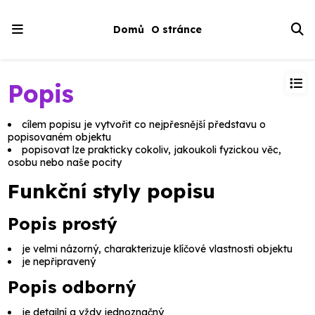
Domů
O stránce
Popis
cílem
popisu
je vytvořit co nejpřesnější představu o
popisovaném objektu
popisovat lze prakticky cokoliv, jakoukoli fyzickou věc,
osobu nebo naše pocity
Funkční styly popisu
Popis prostý
je velmi názorný, charakterizuje klíčové vlastnosti objektu
je nepřipravený
Popis odborný
je detailní a vždy jednoznačný