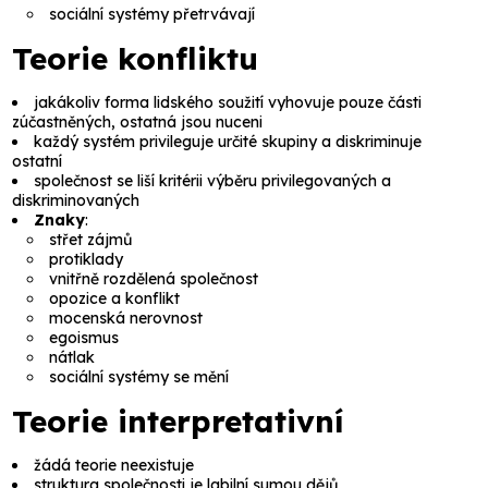
sociální systémy přetrvávají
Teorie konfliktu
jakákoliv forma lidského soužití vyhovuje pouze části
zúčastněných, ostatná jsou nuceni
každý systém privileguje určité skupiny a diskriminuje
ostatní
společnost se liší kritérii výběru privilegovaných a
diskriminovaných
Znaky
:
střet zájmů
protiklady
vnitřně rozdělená společnost
opozice a konflikt
mocenská nerovnost
egoismus
nátlak
sociální systémy se mění
Teorie interpretativní
žádá teorie neexistuje
struktura společnosti je labilní sumou dějů