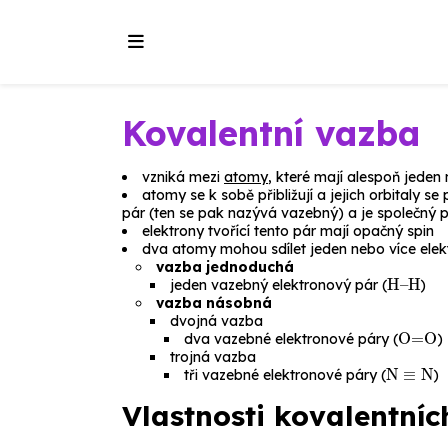
Kovalentní vazba
vzniká mezi
atomy
, které mají alespoň jeden
atomy se k sobě přibližují a jejich orbitaly se
pár (ten se pak nazývá
vazebný
) a je společný
elektrony tvořící tento pár mají opačný spin
dva atomy mohou sdílet jeden nebo více elek
vazba jednoduchá
H–H
jeden vazebný elektronový pár (
)
vazba násobná
dvojná vazba
O=O
dva vazebné elektronové páry (
)
trojná vazba
N
≡
N
tři vazebné elektronové páry (
)
Vlastnosti kovalentníc