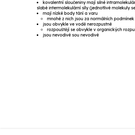
kovalentní sloučeniny mají silné
intramolekulár
slabé
intermolekulární síly
(jednotlivé molekuly s
mají nízké body tání a varu
mnohé z nich jsou za normálních podmínek
jsou obvykle ve vodě nerozpustné
rozpouštějí se obvykle v organických rozpu
jsou nevodivé sou nevodivé