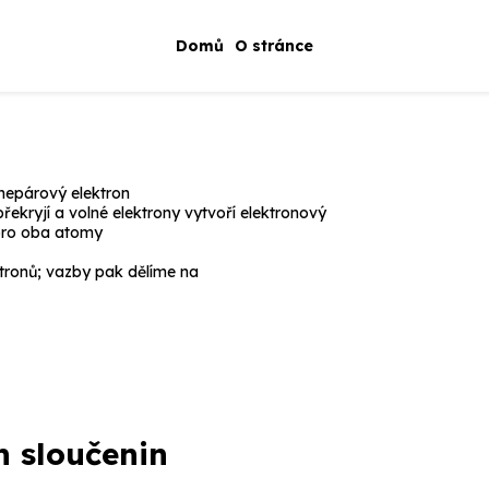
Domů
O stránce
 nepárový elektron
 překryjí a volné elektrony vytvoří elektronový
 pro oba atomy
tronů; vazby pak dělíme na
h sloučenin