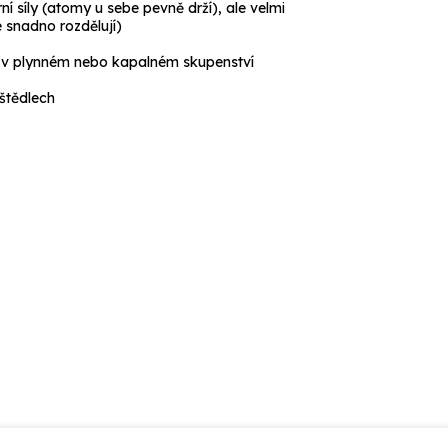
ní síly
(atomy u sebe pevně drží), ale velmi
e snadno rozdělují)
 v plynném nebo kapalném skupenství
štědlech