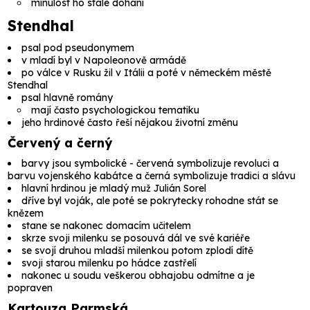
minulost ho stále dohání
Stendhal
psal pod pseudonymem
v mladí byl v Napoleonově armádě
po válce v Rusku žil v Itálii a poté v německém městě
Stendhal
psal hlavně romány
mají často psychologickou tematiku
jeho hrdinové často řeší nějakou životní změnu
Červený a černý
barvy jsou symbolické - červená symbolizuje revoluci a
barvu vojenského kabátce a černá symbolizuje tradici a slávu
hlavní hrdinou je mladý muž
Julián Sorel
dříve byl voják, ale poté se pokrytecky rohodne stát se
knězem
stane se nakonec domacím učitelem
skrze svoji milenku se posouvá dál ve své kariéře
se svojí druhou mladší milenkou potom zplodí dítě
svoji starou milenku po hádce zastřelí
nakonec u soudu veškerou obhajobu odmítne a je
popraven
Kartouza Parmská