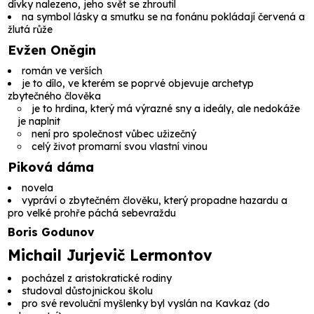
dívky nalezeno, jeho svět se zhroutil
na symbol lásky a smutku se na fonánu pokládají červená a
žlutá růže
Evžen Oněgin
román ve verších
je to dílo, ve kterém se poprvé objevuje archetyp
zbytečného člověka
je to hrdina, který má výrazné sny a ideály, ale nedokáže
je naplnit
není pro společnost vůbec užizečný
celý život promarní svou vlastní vinou
Piková dáma
novela
vypráví o zbytečném člověku, který propadne hazardu a
pro velké prohře páchá sebevraždu
Boris Godunov
Michail Jurjevič Lermontov
pocházel z aristokratické rodiny
studoval důstojnickou školu
pro své revoluční myšlenky byl vyslán na Kavkaz (do