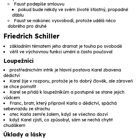
Faust podepíše smlouvu
pokud bude někdy ve svém životě šťastný, propadně
ďáblu
Faust se nakonec vysvobodí, protože udělá něco
dobrého pro druhé
Friedrich Schiller
základním tématem jeho dramat je touha po svobodě
věřil ve výchovnou funkci umění a často poučoval
Loupežníci
prostřednictvím intrik je hlavní postava Karel zbavena
dědictví
Karel žije v rozporu, protože je to dobrý člověk, ale zároveň
se chce pomstít
Karel se přidá k loupežníkům a postupně se stane jejich
vůdcem
Franc, bratr, který připravil Karla o dědictví, spáchá
sebevraždu ze strachu
otec Karla zemře žalem, když se všechno dozví
když Karel zjistí, co způsobyl, sám se nechá chytit
chudákem
Úklady a lásky