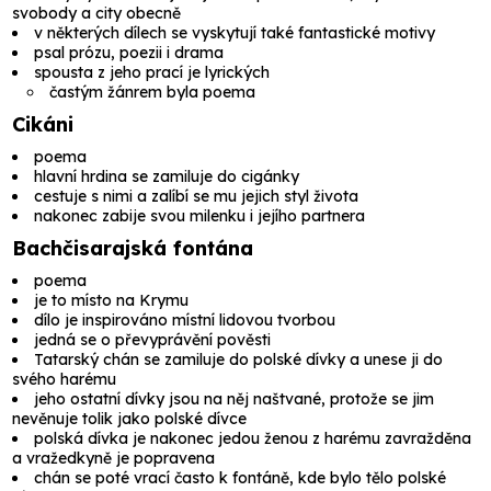
svobody a city obecně
v některých dílech se vyskytují také fantastické motivy
psal prózu, poezii i drama
spousta z jeho prací je lyrických
častým žánrem byla poema
Cikáni
poema
hlavní hrdina se zamiluje do cigánky
cestuje s nimi a zalíbí se mu jejich styl života
nakonec zabije svou milenku i jejího partnera
Bachčisarajská fontána
poema
je to místo na Krymu
dílo je inspirováno místní lidovou tvorbou
jedná se o převyprávění pověsti
Tatarský chán se zamiluje do polské dívky a unese ji do
svého harému
jeho ostatní dívky jsou na něj naštvané, protože se jim
nevěnuje tolik jako polské dívce
polská dívka je nakonec jedou ženou z harému zavražděna
a vražedkyně je popravena
chán se poté vrací často k fontáně, kde bylo tělo polské