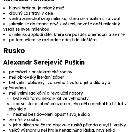
hlavní hrdinou je mladý muž
dlouhý čas tráví v cele
venku zanechal svoji milenku, která se mezitím stila vdát
jakmile se dostance pryč z vězení, naváže opět milostný
vztah se svou milenkou
s milenkou zplodí dítě, které ale později onemocní a zemře
po tom všem se rozhodne odejít do kláštěra
Rusko
Alexandr Serejevič Puškin
pocházel z aristokratické rodiny
měl obrovský literární záběr
byl velmi oblíbený i za svého života a jeho dílo bylo
opěvováno
měl velmi radikální a revoluční názory
byl kvůli tomu několikrát ve vyhnanství
car se stal osobně cenzorem jeho děl a nechal ho hlídat v
jeho sídle
nesměl bez dovolení opustit svoje sídlo
zemřel v souboji
v jeho dílech se často objevuje ruská příroda a vyšší vrstvy
velký význam u něj hraje nenaplněná láska, myšlenka