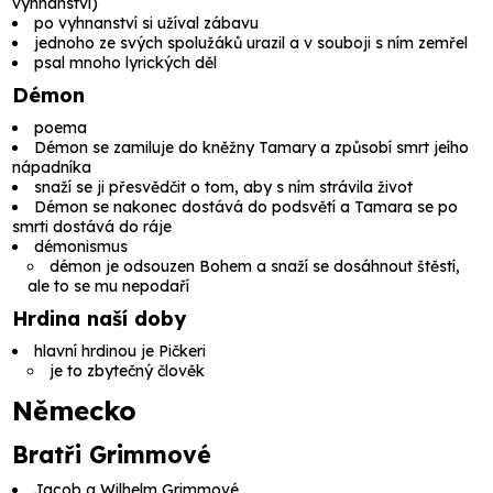
vyhnanství)
po vyhnanství si užíval zábavu
jednoho ze svých spolužáků urazil a v souboji s ním zemřel
psal mnoho lyrických děl
Démon
poema
Démon se zamiluje do kněžny Tamary a způsobí smrt jeího
nápadníka
snaží se ji přesvědčit o tom, aby s ním strávila život
Démon se nakonec dostává do podsvětí a Tamara se po
smrti dostává do ráje
démonismus
démon je odsouzen Bohem a snaží se dosáhnout štěstí,
ale to se mu nepodaří
Hrdina naší doby
hlavní hrdinou je Pičkeri
je to zbytečný člověk
Německo
Bratři Grimmové
Jacob a Wilhelm Grimmové