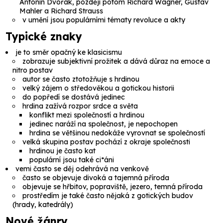
Antonín Dvořák, později potom Richard Wagner, Gustav
Mahler a Richard Strauss
v umění jsou populárními tématy revoluce a akty
Typické znaky
je to směr opačný ke klasicismu
zobrazuje subjektivní prožitek a dává důraz na emoce a
nitro postav
autor se často ztotožňuje s hrdinou
velký zájem o středověkou a gotickou historii
do popředí se dostává jedinec
hrdina zažívá
rozpor srdce a světa
konflikt mezi společností a hrdinou
jedinec naráží na společnost, je nepochopen
hrdina se většinou nedokáže vyrovnat se společností
velká skupina postav pochází z okraje společnosti
hrdinou je často kat
populární jsou také ci*áni
vemi často se děj odehrává na venkově
často se objevuje divoká a tajemná příroda
objevuje se hřbitov, popraviště, jezero, temná příroda
prostředím je také často nějaká z gotických budov
(hrady, katedrály)
Nové žánry