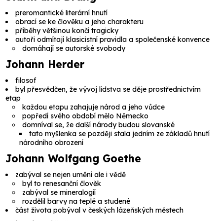
preromantické literární hnutí
obrací se ke člověku a jeho charakteru
příběhy většinou končí tragicky
autoři odmítají klasicistní pravidla a společenské konvence
domáhají se autorské svobody
Johann Herder
filosof
byl přesvědčen, že vývoj lidstva se děje prostřednictvím
etap
každou etapu zahajuje národ a jeho vůdce
popředí svého období mělo Německo
domníval se, že další národy budou slovanské
tato myšlenka se později stala jedním ze základů hnutí
národního obrození
Johann Wolfgang Goethe
zabýval se nejen umění ale i vědě
byl to renesanční člověk
zabýval se mineralogií
rozdělil barvy na teplé a studené
část života pobýval v českých lázeňských městech