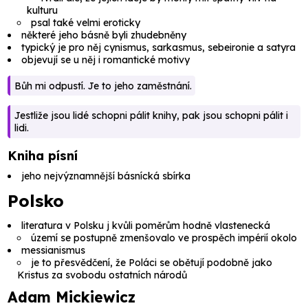
kulturu
psal také velmi eroticky
některé jeho básně byli zhudebněny
typický je pro něj cynismus, sarkasmus, sebeironie a satyra
objevují se u něj i romantické motivy
Bůh mi odpustí. Je to jeho zaměstnání.
Jestliže jsou lidé schopni pálit knihy, pak jsou schopni pálit i
lidi.
Kniha písní
jeho nejvýznamnější básnícká sbírka
Polsko
literatura v Polsku j kvůli poměrům hodně vlastenecká
území se postupně zmenšovalo ve prospěch impérií okolo
messianismus
je to přesvědčení, že Poláci se obětují podobně jako
Kristus za svobodu ostatních národů
Adam Mickiewicz