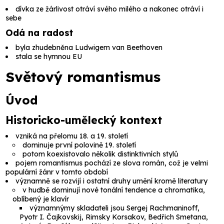
dívka ze žárlivost otráví svého milého a nakonec otráví i
sebe
Odá na radost
byla zhudebněna Ludwigem van Beethoven
stala se hymnou EU
Světový romantismus
Úvod
Historicko-umělecký kontext
vzniká na přelomu 18. a 19. století
dominuje první polovině 19. století
potom koexistovalo několik distinktivních stylů
pojem
romantismus
pochází ze slova
román
, což je velmi
populární žánr v tomto období
významně se rozvijí i ostatní druhy umění kromě literatury
v hudbě dominují nové tonální tendence a chromatika,
oblíbený je klavír
významnýmy skladateli jsou Sergej Rachmaninoff,
Pyotr I. Čajkovskij, Rimsky Korsakov, Bedřich Smetana,