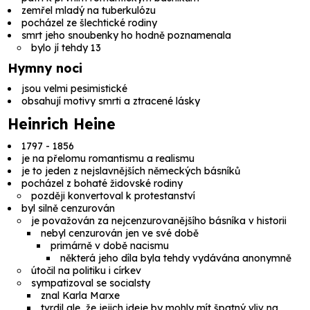
zemřel mladý na tuberkulózu
pocházel ze šlechtické rodiny
smrt jeho snoubenky ho hodně poznamenala
bylo jí tehdy 13
Hymny noci
jsou velmi pesimistické
obsahují motivy smrti a ztracené lásky
Heinrich Heine
1797 - 1856
je na přelomu romantismu a realismu
je to jeden z nejslavnějších německých básníků
pocházel z bohaté židovské rodiny
později konvertoval k protestanství
byl silně cenzurován
je považován za nejcenzurovanějšího básníka v historii
nebyl cenzurován jen ve své době
primárně v době nacismu
některá jeho díla byla tehdy vydávána anonymně
útočil na politiku i církev
sympatizoval se socialsty
znal Karla Marxe
tvrdil ale, že jejich ideje by mohly mít špatný vliv na