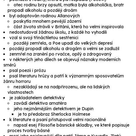
otec rodinu brzy opsutil, matka byla alkoholička, bratr
propadl alkoholu a později droám
byl adoptován rodinou Allanových
poskytla mnohem pevější zázemí
část života strávili v Británii, která ho velmi inspirovala
nedostudoval žádnou školu, z každé ho vyhodili
vzal si svoji třináctiletou sestřenici
později zemřela, a Poe upadl do velkých depresí
později propadl alkoholu a drogám a velmi se zadlužil
zenmřel na zranění po rvačce, opilý a zdrogovaný
v některých jeho dílech se objevují náznaky moderních
směrů
psal poezii i prózu
psal literaturu hrůzy a patří k významným sposovatelům
žánru horroru
nezakládají se na nadpřirozenu, ale na lidských
vlastnostech
je zakladatelem detektivky
zavádí
detektiva amatéra
jeho nejznámějším detektivem je
Dupin
je to předobraz
Sherlocka Holmese
k literatuře a psaní přistupoval velmi racionálně
napsal esej
Filosofie básnické skladby
, ve které popisuje
proces tvorby básně