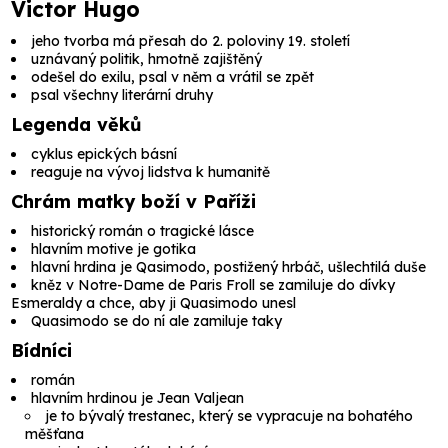
Victor Hugo
jeho tvorba má přesah do 2. poloviny 19. století
uznávaný politik, hmotně zajištěný
odešel do exilu, psal v něm a vrátil se zpět
psal všechny literární druhy
Legenda věků
cyklus epických básní
reaguje na vývoj lidstva k humanitě
Chrám matky boží v Paříži
historický román o tragické lásce
hlavním motive je gotika
hlavní hrdina je Qasimodo, postižený hrbáč, ušlechtilá duše
kněz v Notre-Dame de Paris Froll se zamiluje do dívky
Esmeraldy a chce, aby ji Quasimodo unesl
Quasimodo se do ní ale zamiluje taky
Bídníci
román
hlavním hrdinou je Jean Valjean
je to bývalý trestanec, který se vypracuje na bohatého
měšťana