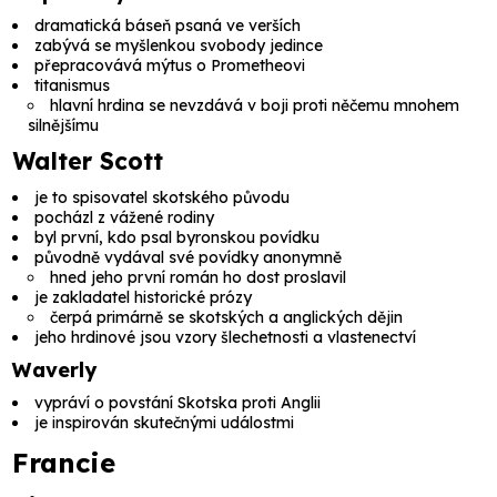
dramatická báseň psaná ve verších
zabývá se myšlenkou svobody jedince
přepracovává mýtus o Prometheovi
titanismus
hlavní hrdina se nevzdává v boji proti něčemu mnohem
silnějšímu
Walter Scott
je to spisovatel skotského původu
pocházl z vážené rodiny
byl první, kdo psal byronskou povídku
původně vydával své povídky anonymně
hned jeho první román ho dost proslavil
je zakladatel historické prózy
čerpá primárně se skotských a anglických dějin
jeho hrdinové jsou vzory šlechetnosti a vlastenectví
Waverly
vypráví o povstání Skotska proti Anglii
je inspirován skutečnými událostmi
Francie