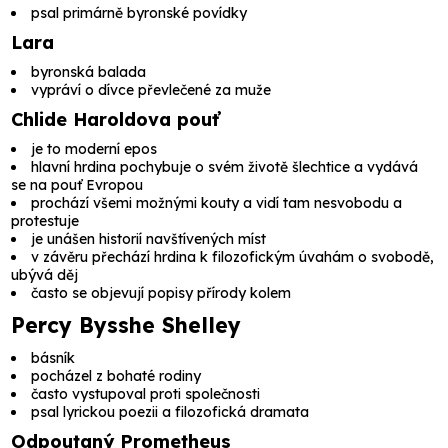
psal primárně byronské povídky
Lara
byronská balada
vypráví o dívce převlečené za muže
Chlide Haroldova pouť
je to moderní epos
hlavní hrdina pochybuje o svém životě šlechtice a vydává
se na pouť Evropou
prochází všemi možnými kouty a vidí tam nesvobodu a
protestuje
je unášen historií navštívených míst
v závěru přechází hrdina k filozofickým úvahám o svobodě,
ubývá děj
často se objevují popisy přírody kolem
Percy Bysshe Shelley
básník
pocházel z bohaté rodiny
často vystupoval proti společnosti
psal lyrickou poezii a filozofická dramata
Odpoutaný Prometheus