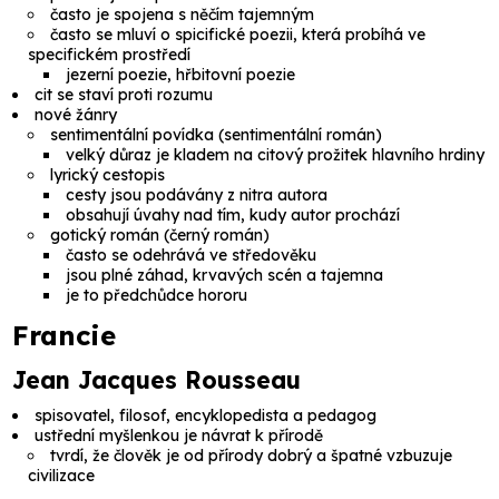
často je spojena s něčím tajemným
často se mluví o spicifické poezii, která probíhá ve
specifickém prostředí
jezerní poezie, hřbitovní poezie
cit se staví proti rozumu
nové žánry
sentimentální povídka
(
sentimentální román
)
velký důraz je kladem na citový prožitek hlavního hrdiny
lyrický cestopis
cesty jsou podávány z nitra autora
obsahují úvahy nad tím, kudy autor prochází
gotický román
(
černý román
)
často se odehrává ve středověku
jsou plné záhad, krvavých scén a tajemna
je to předchůdce hororu
Francie
Jean Jacques Rousseau
spisovatel, filosof, encyklopedista a pedagog
ustřední myšlenkou je návrat k přírodě
tvrdí, že člověk je od přírody dobrý a špatné vzbuzuje
civilizace