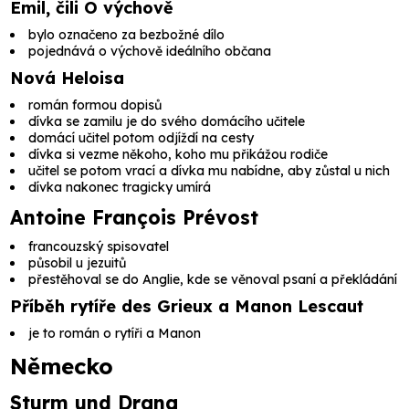
Emil, čili O výchově
bylo označeno za bezbožné dílo
pojednává o výchově ideálního občana
Nová Heloisa
román formou dopisů
dívka se zamilu je do svého domácího učitele
domácí učitel potom odjíždí na cesty
dívka si vezme někoho, koho mu přikážou rodiče
učitel se potom vrací a dívka mu nabídne, aby zůstal u nich
dívka nakonec tragicky umírá
Antoine François Prévost
francouzský spisovatel
působil u jezuitů
přestěhoval se do Anglie, kde se věnoval psaní a překládání
Příběh rytíře des Grieux a Manon Lescaut
je to román o rytíři a Manon
Německo
Sturm und Drang