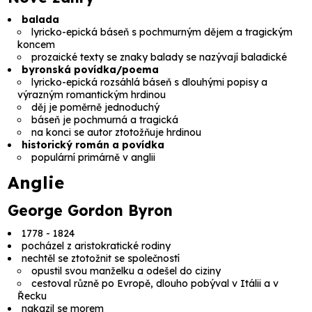
balada
lyricko-epická báseň s pochmurným dějem a tragickým
koncem
prozaické texty se znaky balady se nazývají
baladické
byronská povídka/poema
lyricko-epická rozsáhlá báseň s dlouhými popisy a
výrazným romantickým hrdinou
děj je poměrně jednoduchý
báseň je pochmurná a tragická
na konci se autor ztotožňuje hrdinou
historický román a povídka
populární primárně v anglii
Anglie
George Gordon Byron
1778 - 1824
pocházel z aristokratické rodiny
nechtěl se ztotožnit se společností
opustil svou manželku a odešel do ciziny
cestoval různě po Evropě, dlouho pobýval v Itálii a v
Řecku
nakazil se morem