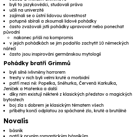
byli to jazykovědci, studovali práva
učili na univerzitě
zajímali se o ústní lidovou slovestnost
potupně sbírali a zkoumali lidové pohádky
často zvažovali jstli pohádky upravovat nebo ponechat
původní
nakonec přišli na kompromis
v jejich pohádkách se jim podařilo zachytit 10 německých
nářečí
často jsou inspirováni germánskou mytologií
Pohádky bratří Grimmů
byli silně ivlivněny horrorem
tresty v nich byli velmi kruté a morbidní
patří mezi ně: Popelka, Sněhurka, Červená Karkulka,
Jeníček a Mařenka a další
díky nim existují některé z klasických představ o magických
bytostech
boj zla s dobrem je klasickým tématem všech
příběhy končí odplatou za spáchané zlo, krutě a brutálně
Novalis
básník
patří k prvním romantickým básníkům