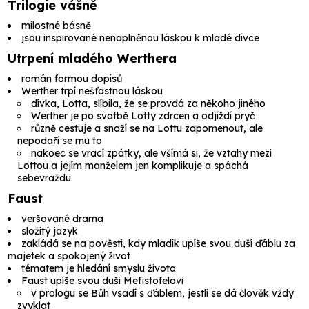
Trilogie vášně
milostné básně
jsou inspirované nenaplněnou láskou k mladé dívce
Utrpení mladého Werthera
román formou dopisů
Werther trpí nešťastnou láskou
dívka, Lotta, slíbila, že se provdá za někoho jiného
Werther je po svatbě Lotty zdrcen a odjíždí pryč
různě cestuje a snaží se na Lottu zapomenout, ale
nepodaří se mu to
nakoec se vrací zpátky, ale všímá si, že vztahy mezi
Lottou a jejím manželem jen komplikuje a spáchá
sebevraždu
Faust
veršované drama
složitý jazyk
zakládá se na pověsti, kdy mladík upíše svou duší ďáblu za
majetek a spokojený život
tématem je hledání smyslu života
Faust upíše svou duši Mefistofelovi
v prologu se Bůh vsadí s ďáblem, jestli se dá člověk vždy
zvyklat