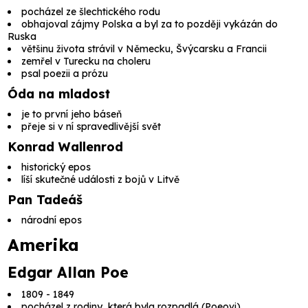
pocházel ze šlechtického rodu
obhajoval zájmy Polska a byl za to později vykázán do
Ruska
většinu života strávil v Německu, Švýcarsku a Francii
zemřel v Turecku na choleru
psal poezii a prózu
Óda na mladost
je to první jeho báseň
přeje si v ní spravedlivější svět
Konrad Wallenrod
historický epos
líší skutečné události z bojů v Litvě
Pan Tadeáš
národní epos
Amerika
Edgar Allan Poe
1809 - 1849
pocházel z rodiny, která byla rozpadlá (
Poeovi
)